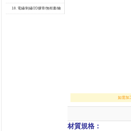
18. 電繡/刺繡/2D膠章/無框畫/鑰
匙圈
如需加
材質規格：