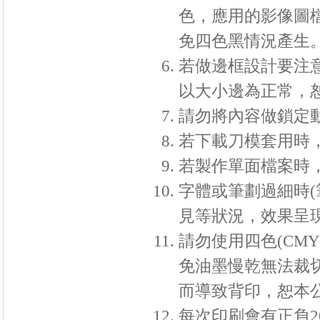
色，應用的影像圖
免四色黑情況產生
若做邊框設計要注
以大小邊為正常，
請勿將內容做鎖定
若下載刀模套用時
若製作單面檔案時
字體或筆劃過細時
(
見等狀況，效果呈
請勿使用四色
(CMY
免油墨慢乾無法裁
而導致背印，恕本
每次印刷會有正負2