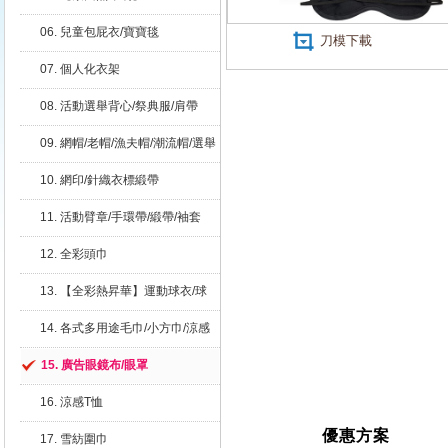
06. 兒童包屁衣/寶寶毯
刀模下載
07. 個人化衣架
08. 活動選舉背心/祭典服/肩帶
09. 網帽/老帽/漁夫帽/潮流帽/選舉
烏力帽
10. 網印/針織衣標緞帶
11. 活動臂章/手環帶/緞帶/袖套
12. 全彩頭巾
13. 【全彩熱昇華】運動球衣/球
褲
14. 各式多用途毛巾/小方巾/涼感
巾/造型擦手巾
15. 廣告眼鏡布/眼罩
16. 涼感T恤
優惠方案
17. 雪紡圍巾