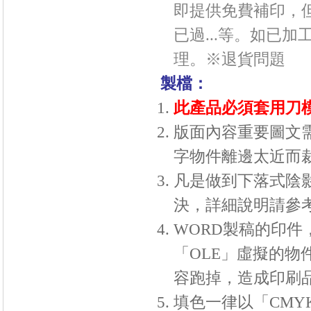
即提供免費補印，
已過...等。如已
理。※
退貨問題
製檔：
此產品必須套用刀
版面內容重要圖文
字物件離邊太近而
凡是做到下落式陰
決，詳細說明請參考
WORD製稿的印件
「
OLE
」虛擬的物
容跑掉，造成印刷品
填色一律以「
CMY