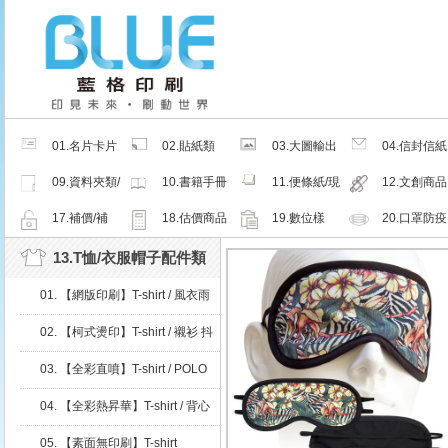
01.名片卡片
02.貼紙類
03.大圖輸出
04.信封信紙
類
類
類
09.資料夾類/
10.書籍手冊
11.便條紙/現
12.文創商品
夾鏈密封袋
類
成品
類
17.補價/補
18.估價商品
19.數位樣
20.口罩防疫
檔/紙樣
周邊商品
13.T恤/衣服帽子配件類
01. 【網版印刷】T-shirt / 風衣雨
衣
02. 【柯式燙印】T-shirt / 襯衫 抖
粉轉印
03. 【全彩直噴】T-shirt / POLO
衫
04. 【全彩熱昇華】T-shirt / 背心
05. 【素面無印刷】T-shirt