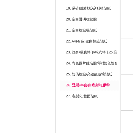
19. 易碎(脆)貼紙/刮刮模貼紙
20. 空白透明標籤貼
21. 空白標籤機貼紙
22. A4(有色)空白標籤貼紙
23. 紋身/膠膜轉印/乾式轉印/水晶
貼/繡布標
24. 彩色圖片姓名貼/單(雙)色姓名
貼
25. 防偽標籤/亮銀龍破壞貼紙
26. 透明/牛皮/白底封箱膠帶
27. 客製化 雙面貼紙