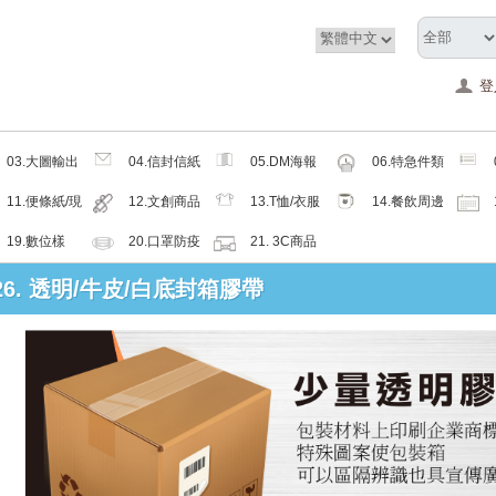
登
03.大圖輸出
04.信封信紙
05.DM海報
06.特急件類
類
類
類
11.便條紙/現
12.文創商品
13.T恤/衣服
14.餐飲周邊
成品
類
帽子配件類
類
19.數位樣
20.口罩防疫
21. 3C商品
周邊商品
類
 26. 透明/牛皮/白底封箱膠帶