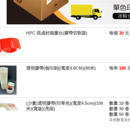
HPC 現成封箱膠台(膠帶切割器)
每個
30
元
透明膠帶(無印刷)(寬度4.8CM)(90米)
每串
180
(少量)透明膠帶(印單色)(寬度4.5cm)(100
數量 10 
米)(寬版)(亮面)
數量 30 
數量 50 
其他數量及