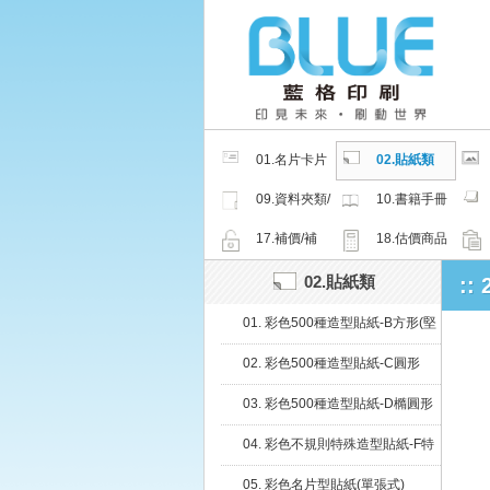
01.名片卡片
02.貼紙類
類
09.資料夾類/
10.書籍手冊
夾鏈密封袋
類
17.補價/補
18.估價商品
檔/紙樣
02.貼紙類
::
01. 彩色500種造型貼紙-B方形(堅
持微利原則，降價再降價)
02. 彩色500種造型貼紙-C圓形
03. 彩色500種造型貼紙-D橢圓形
04. 彩色不規則特殊造型貼紙-F特
殊
05. 彩色名片型貼紙(單張式)