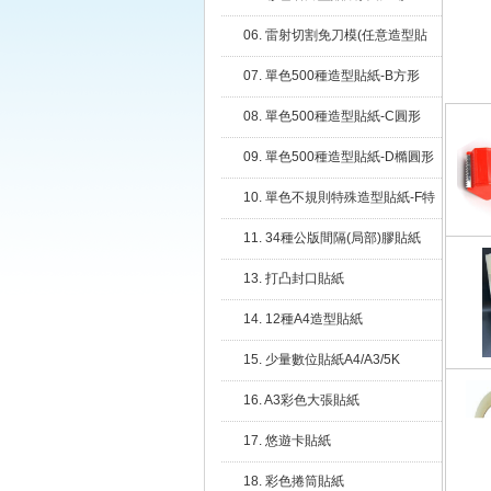
06. 雷射切割免刀模(任意造型貼
紙)
07. 單色500種造型貼紙-B方形
08. 單色500種造型貼紙-C圓形
09. 單色500種造型貼紙-D橢圓形
10. 單色不規則特殊造型貼紙-F特
殊
11. 34種公版間隔(局部)膠貼紙
13. 打凸封口貼紙
14. 12種A4造型貼紙
15. 少量數位貼紙A4/A3/5K
16. A3彩色大張貼紙
17. 悠遊卡貼紙
18. 彩色捲筒貼紙