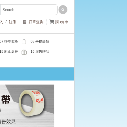
/

入
註冊
訂單查詢
購 物 車
07.聯單表格
08.手提袋類
類
15.彩盒桌曆
16.廣告贈品
類
類