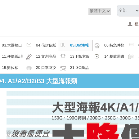
登
03.大圖輸出
04.信封信紙
05.DM海報
06.特急件類
類
類
類
11.便條紙/現
12.文創商品
13.T恤/衣服
14.餐飲周邊
成品
類
帽子配件類
類
19.數位樣
20.口罩防疫
21. 3C商品
周邊商品
類
 04. A1/A2/B2/B3 大型海報類