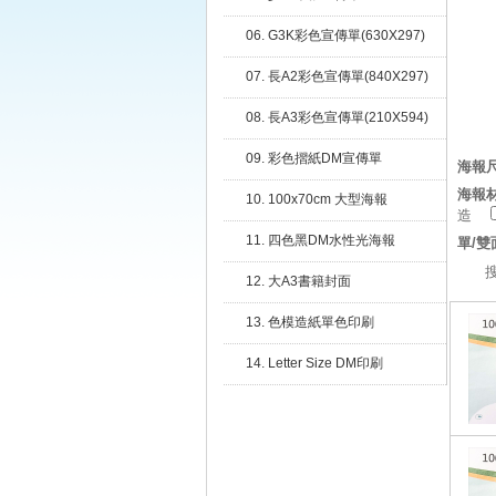
A4/A3/16K/8K/小4K/大A2/小B2/
06. G3K彩色宣傳單(630X297)
特B2
07. 長A2彩色宣傳單(840X297)
08. 長A3彩色宣傳單(210X594)
09. 彩色摺紙DM宣傳單
海報
海報
10. 100x70cm 大型海報
造
11. 四色黑DM水性光海報
單/雙
12. 大A3書籍封面
13. 色模造紙單色印刷
14. Letter Size DM印刷