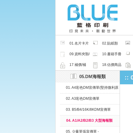
01.名片卡片
02.貼紙類
類
09.資料夾類/
10.書籍手冊
夾鏈密封袋
類
17.補價/補
18.估價商品
檔/紙樣
05.DM海報類
::
01. A4彩色DM宣傳單(堅持微利原
則，E 化管理、自動化生產)
02. A3彩色DM宣傳單
03. B5/B4/16K/8KDM宣傳單
04. A1/A2/B2/B3 大型海報類
05. 少量單張宣傳單 -