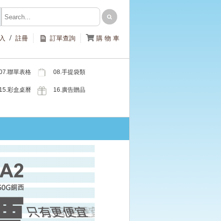
/

入
註冊
訂單查詢
購 物 車
07.聯單表格
08.手提袋類
類
15.彩盒桌曆
16.廣告贈品
類
類