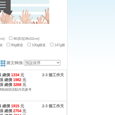
cm)
4K(B3)(38x52cm)
銅
80g模造
100g模造
147g模
圖文轉換
 張 總價
1334
元
2-3 個工作天
 張 總價
1982
元
 張 總價
3268
元
價格細節請點內頁參考
 張 總價
1915
元
2-3 個工作天
 張 總價
2754
元