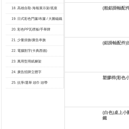
(粗鋁掛軸配件
18. 高雄自取-海報展示架/底座
19. 日式彩色門簾/布簾 / 大圖磁鐵
20. 彩色PP瓦楞板/手舉牌
21. 少量掛旗/廣告串旗
(鋁掛軸配件)
22. 電腦割字(卡典西德)
23. 萬用型用紙腳架
24. 廣告招牌立體字
塑膠桿(彩色
25. 抗爭/選舉 頭巾 頭帶
(白色)桌上小
鐵