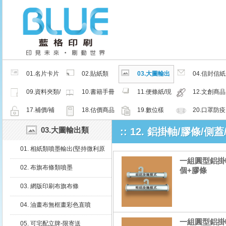
01.名片卡片
02.貼紙類
03.大圖輸出
04.信封信紙
類
類
類
09.資料夾類/
10.書籍手冊
11.便條紙/現
12.文創商品
夾鏈密封袋
類
成品
類
17.補價/補
18.估價商品
19.數位樣
20.口罩防疫
檔/紙樣
周邊商品
03.大圖輸出類
:: 12. 鋁掛軸/膠條/
01. 相紙類噴墨輸出(堅持微利原
一組圓型鋁掛軸(
則，沒有最便宜只有更便宜)
02. 布旗布條類噴墨
個+膠條
03. 網版印刷布旗布條
04. 油畫布無框畫彩色直噴
一組圓型鋁掛軸
05. 可宅配立牌-限寄送