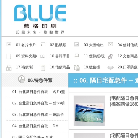
01.名片卡片
02.貼紙類
03.大圖輸出
04.信封信紙
類
類
類
09.資料夾類/
10.書籍手冊
11.便條紙/現
12.文創商品
夾鏈密封袋
類
成品
類
17.補價/補
18.估價商品
19.數位樣
20.口罩防疫
檔/紙樣
周邊商品
:: 06. 隔日宅配急件 ─
06.特急件類
01. 台北當日急件自取 ─ 名片(堅
(宅配隔日急件
持微利原則，當日急件，滿足不
02. 台北當日急件自取 ─ 酷卡/明
(檔案請做188X
同需求)
信片
03. 台北當日急件自取 ─ 邀請卡
04. 台北當日急件自取 ─ DM
(宅配隔日急件
05. 隔日宅配急件 ─ 名片