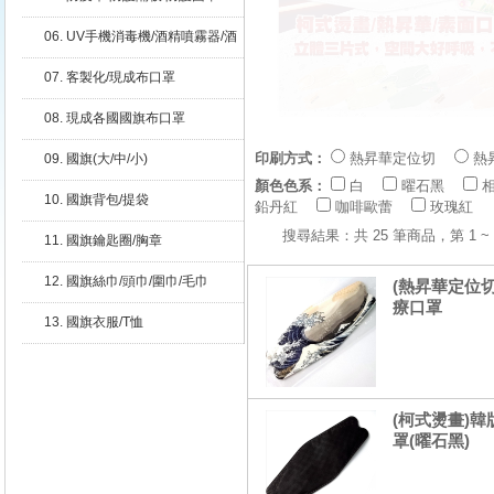
06. UV手機消毒機/酒精噴霧器/酒
精噴霧瓶
07. 客製化/現成布口罩
08. 現成各國國旗布口罩
印刷方式：
熱昇華定位切
熱
09. 國旗(大/中/小)
顏色色系：
白
曜石黑
10. 國旗背包/提袋
鉛丹紅
咖啡歐蕾
玫瑰紅
搜尋結果：共 25 筆商品，第 1
11. 國旗鑰匙圈/胸章
12. 國旗絲巾/頭巾/圍巾/毛巾
(熱昇華定位切
療口罩
13. 國旗衣服/T恤
(柯式燙畫)韓
罩(曜石黑)