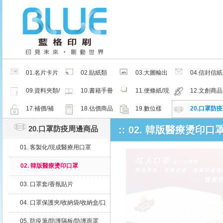
01.名片卡片
02.貼紙類
03.大圖輸出
04.信封信紙
類
類
類
09.資料夾類/
10.書籍手冊
11.便條紙/現
12.文創商品
夾鏈密封袋
類
成品
類
17.補價/補
18.估價商品
19.數位樣
20.口罩防疫
檔/紙樣
周邊商品
20.口罩防疫周邊商品
:: 02. 韓版醫療燙印口
01. 客製化/現成醫療用口罩
02. 韓版醫療燙印口罩
03. 口罩套/香氛貼片
04. 口罩保護夾/收納袋/收納盒/口
罩減壓帶
05. 防疫筆/防護隔板/防護面罩