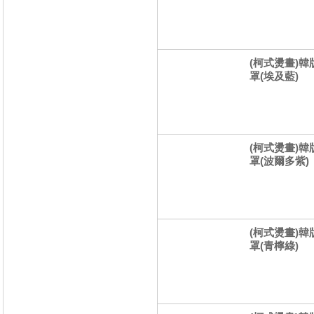
(柯式燙畫)韓
罩(埃及藍)
(柯式燙畫)韓
罩(波爾多紫)
(柯式燙畫)韓
罩(青檸綠)