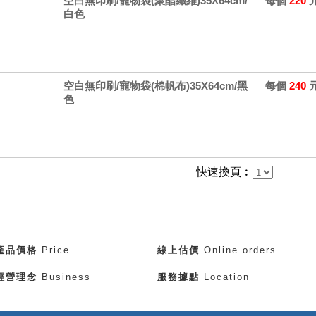
空白無印刷/寵物袋(聚酯纖維)35X64cm/
每個
220
白色
空白無印刷/寵物袋(棉帆布)35X64cm/黑
每個
240
色
快速換頁︰
產品價格
Price
線上估價
Online orders
經營理念
Business
服務據點
Location