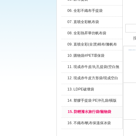
06. 全彩不織布手提袋
07. 直噴全彩帆布袋
08. 全彩熱昇華仿帆布袋
09. 直噴全彩(全漂)棉布/滌帆布
提袋
10. 購物袋/rPET環保袋
11. 現成赤牛皮/丸孔提袋(空白無
印刷)
12. 現成赤牛皮方形袋/現成空白
扁繩提袋(空白無印刷)
13. LDPE破壞袋
14. 塑膠手提袋 PE沖孔袋/橫版
15. 防輕潑水旅行袋/寵物袋
16. 不織布/帆布保溫保冰袋