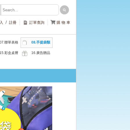
/

入
註冊
訂單查詢
購 物 車
07.聯單表格
08.手提袋類
類
15.彩盒桌曆
16.廣告贈品
類
類