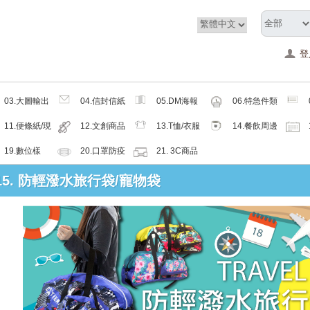
登
03.大圖輸出
04.信封信紙
05.DM海報
06.特急件類
類
類
類
11.便條紙/現
12.文創商品
13.T恤/衣服
14.餐飲周邊
成品
類
帽子配件類
類
19.數位樣
20.口罩防疫
21. 3C商品
周邊商品
類
: 15. 防輕潑水旅行袋/寵物袋