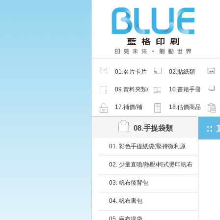
01.名片卡片
02.貼紙類
類
09.資料夾類/
10.書籍手冊
夾鏈密封袋
類
17.補價/補
18.估價商品
檔/紙樣
:
08.手提袋類
01. 彩色手提紙袋(堅持微利原
則，優化流程產能、強化效率競
02. 少量直噴/熱壓/柯式燙印帆布
爭力)
袋
03. 帆布後背包
04. 帆布書包
05. 麻布提袋