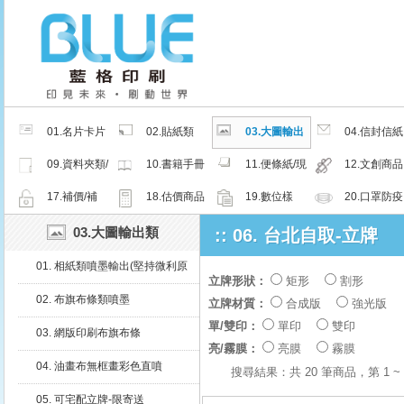
01.名片卡片
02.貼紙類
03.大圖輸出
04.信封信紙
類
類
類
09.資料夾類/
10.書籍手冊
11.便條紙/現
12.文創商品
夾鏈密封袋
類
成品
類
17.補價/補
18.估價商品
19.數位樣
20.口罩防疫
檔/紙樣
周邊商品
03.大圖輸出類
:: 06. 台北自取-立牌
01. 相紙類噴墨輸出(堅持微利原
立牌形狀：
矩形
割形
則，沒有最便宜只有更便宜)
02. 布旗布條類噴墨
立牌材質：
合成版
強光版
單/雙印：
單印
雙印
03. 網版印刷布旗布條
亮/霧膜：
亮膜
霧膜
04. 油畫布無框畫彩色直噴
搜尋結果：共 20 筆商品，第 1
05. 可宅配立牌-限寄送