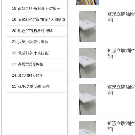
18. 高雄自取-海報展示架/底座
矩形立牌油性
印)
19. 日式彩色門簾/布簾 / 大圖磁鐵
20. 彩色PP瓦楞板/手舉牌
21. 少量掛旗/廣告串旗
矩形立牌油性
22. 電腦割字(卡典西德)
印)
23. 萬用型用紙腳架
24. 廣告招牌立體字
25. 抗爭/選舉 頭巾 頭帶
矩形立牌油性
印)
矩形立牌油性
印)