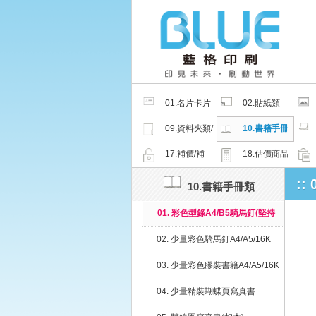
01.名片卡片
02.貼紙類
類
09.資料夾類/
10.書籍手冊
夾鏈密封袋
類
17.補價/補
18.估價商品
檔/紙樣
:
10.書籍手冊類
01. 彩色型錄A4/B5騎馬釘(堅持
微利原則，綠色印刷、健康無毒
02. 少量彩色騎馬釘A4/A5/16K
環保油墨)
03. 少量彩色膠裝書籍A4/A5/16K
04. 少量精裝蝴蝶頁寫真書