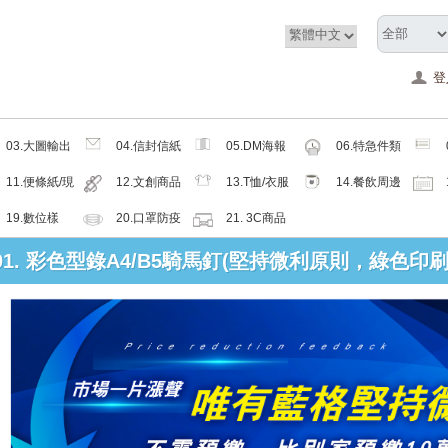
登
03.大圖輸出
04.信封信紙
05.DM海報
06.特急件類
類
類
類
11.便條紙/現
12.文創商品
13.T恤/衣服
14.餐飲周邊
成品
類
帽子配件類
類
19.數位樣
20.口罩防疫
21. 3C商品
周邊商品
類
: 01. 彩色型錄A4/B5騎馬釘(堅持微利原則，綠色