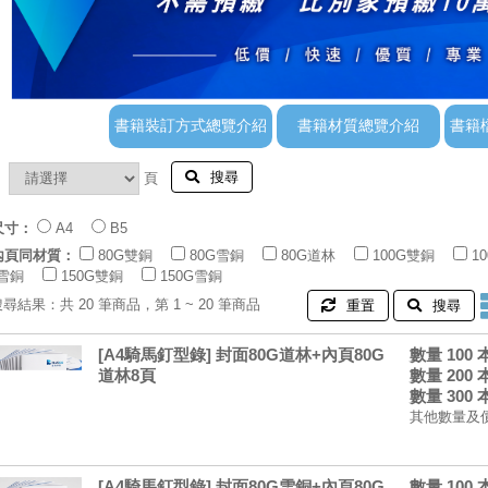
搜尋
：
頁
尺寸：
A4
B5
內頁同材質：
80G雙銅
80G雪銅
80G道林
100G雙銅
1
G雪銅
150G雙銅
150G雪銅
搜尋結果：共 20 筆商品，第 1 ~ 20 筆商品
重置
搜尋
[A4騎馬釘型錄] 封面80G道林+內頁80G
數量 100
道林8頁
數量 200
數量 300
其他數量及
[A4騎馬釘型錄] 封面80G雪銅+內頁80G
數量 100