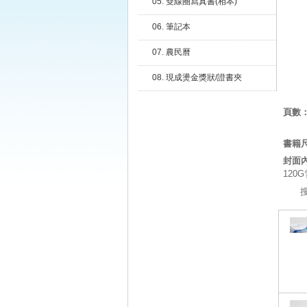
05. 雙線圈寫真書(相本)
06. 筆記本
07. 農民曆
08. 現成燙金獎狀/證書夾
頁數
書籍
封面
120