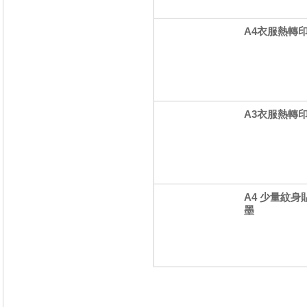
A4衣服熱轉印貼
A3衣服熱轉印貼
A4 少量紋身
墨