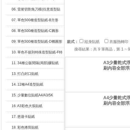
06. 雷射切割免刀模(任意造型貼
紙)
07. 單色500種造型貼紙-B方形
08. 單色500種造型貼紙-C圓形
09. 單色500種造型貼紙-D橢圓形
款式：
紋身貼紙
衣服熱轉印
搜尋結果：共 9 筆商品，第 1
10. 單色不規則特殊造型貼紙-F特
殊
A3少量乾式
11. 34種公版間隔(局部)膠貼紙
刷內容全部浮雕
13. 打凸封口貼紙
14. 12種A4造型貼紙
15. 少量數位貼紙A4/A3/5K
A4少量乾式
刷內容全部浮雕
16. A3彩色大張貼紙
17. 悠遊卡貼紙
18. 彩色捲筒貼紙