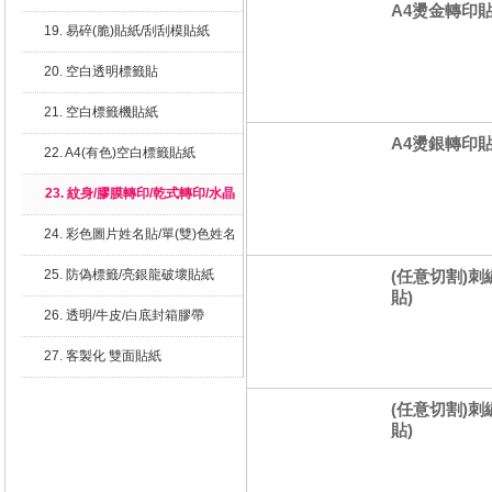
A4燙金轉印貼
19. 易碎(脆)貼紙/刮刮模貼紙
20. 空白透明標籤貼
21. 空白標籤機貼紙
A4燙銀轉印貼
22. A4(有色)空白標籤貼紙
23. 紋身/膠膜轉印/乾式轉印/水晶
貼/繡布標
24. 彩色圖片姓名貼/單(雙)色姓名
貼
25. 防偽標籤/亮銀龍破壞貼紙
(任意切割)刺繡
貼)
26. 透明/牛皮/白底封箱膠帶
27. 客製化 雙面貼紙
(任意切割)刺繡
貼)