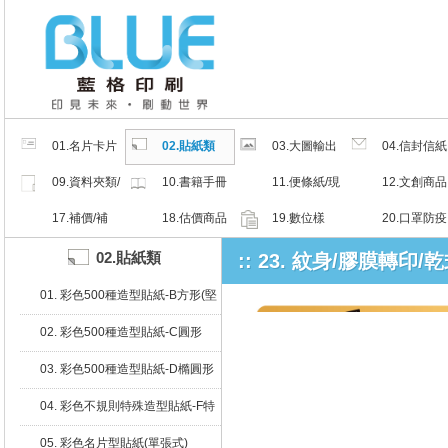
01.名片卡片
02.貼紙類
03.大圖輸出
04.信封信紙
類
類
類
09.資料夾類/
10.書籍手冊
11.便條紙/現
12.文創商品
夾鏈密封袋
類
成品
類
17.補價/補
18.估價商品
19.數位樣
20.口罩防疫
檔/紙樣
周邊商品
02.貼紙類
:: 23. 紋身/膠膜轉印
01. 彩色500種造型貼紙-B方形(堅
持微利原則，降價再降價)
02. 彩色500種造型貼紙-C圓形
03. 彩色500種造型貼紙-D橢圓形
04. 彩色不規則特殊造型貼紙-F特
殊
05. 彩色名片型貼紙(單張式)