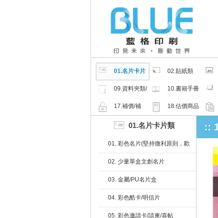
01.名片卡片
02.貼紙類
類
09.資料夾類/
10.書籍手冊
夾鏈密封袋
類
17.補價/補
18.估價商品
檔/紙樣
01.名片卡片類
:
01. 彩色名片(堅持微利原則，歡
迎比價)
02. 少量單盒文創名片
03. 金屬/PU名片盒
04. 彩色酷卡/明信片
05. 彩色邀請卡/請柬/喜帖