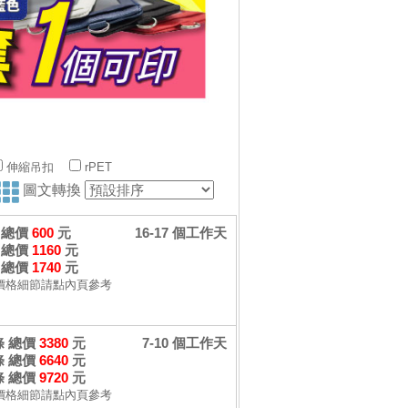
伸縮吊扣
rPET
圖文轉換
個 總價
600
元
16-17 個工作天
個 總價
1160
元
個 總價
1740
元
價格細節請點內頁參考
 條 總價
3380
元
7-10 個工作天
 條 總價
6640
元
 條 總價
9720
元
價格細節請點內頁參考