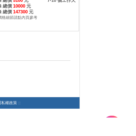
 條 總價
5100
元
7-10 個工作天
 條 總價
10000
元
 條 總價
147300
元
價格細節請點內頁參考
私權政策 ::