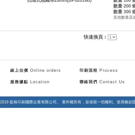
扣環式頸織帶25mm(BP02019B)
數量 100
數量 200
數量 300
其他數量及
快速換頁︰
線上估價
Online orders
印刷流程
Process
服務據點
Location
聯絡我們
Contact Us
right 2019 藍格印刷國際企業有限公司。 著作權所有，並保留一切權利。使用條款隱