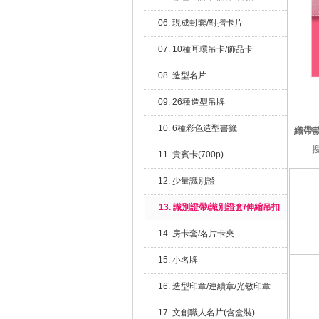
06. 現成封套/對摺卡片
07. 10種耳環吊卡/飾品卡
08. 造型名片
09. 26種造型吊牌
10. 6種彩色造型書籤
織帶
11. 貴賓卡(700p)
12. 少量識別證
13. 識別證帶/識別證套/伸縮吊扣
14. 房卡套/名片卡夾
15. 小名牌
16. 造型印章/連續章/光敏印章
17. 文創職人名片(含盒裝)