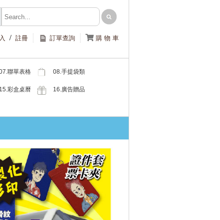
/

入
註冊
訂單查詢
購 物 車
07.聯單表格
08.手提袋類
類
15.彩盒桌曆
16.廣告贈品
類
類