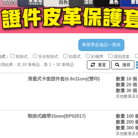
款式：
頸掛式
安全頸掛式
扣環式
針織帶
識別證套
搜尋結果：共 10 筆商品，第 1 ~ 10 筆商品
重置
搜尋
滑蓋式卡套證件套(6.9x11cm)(雙印)
數量 10 
數量 20 
數量 30 
其他數量及
頸掛式織帶15mm(BP02017)
數量 100
數量 200
數量 300
其他數量及