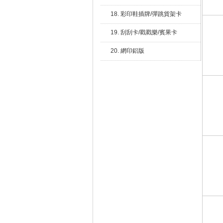
18. 彩印鞋插牌/彈跳貨架卡
19. 刮刮卡/戳戳樂/賓果卡
20. 網印鋁版