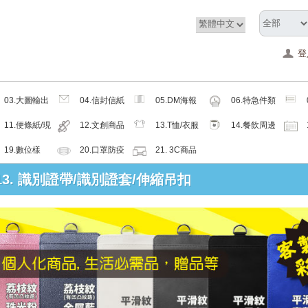
登
03.大圖輸出
04.信封信紙
05.DM海報
06.特急件類
類
類
類
11.便條紙/現
12.文創商品
13.T恤/衣服
14.餐飲周邊
成品
類
帽子配件類
類
19.數位樣
20.口罩防疫
21. 3C商品
周邊商品
類
: 13. 識別證帶/識別證套/伸縮吊扣