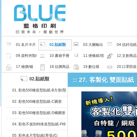
01.名片卡片
02.貼紙類
03.大圖輸出
04.信封信紙
類
類
類
09.資料夾類/
10.書籍手冊
11.便條紙/現
12.文創商品
夾鏈密封袋
類
成品
類
17.補價/補
18.估價商品
19.數位樣
20.口罩防疫
檔/紙樣
周邊商品
02.貼紙類
:: 27. 客製化 雙面貼紙
01. 彩色500種造型貼紙-B方形(堅
持微利原則，降價再降價)
02. 彩色500種造型貼紙-C圓形
03. 彩色500種造型貼紙-D橢圓形
04. 彩色不規則特殊造型貼紙-F特
殊
05. 彩色名片型貼紙(單張式)