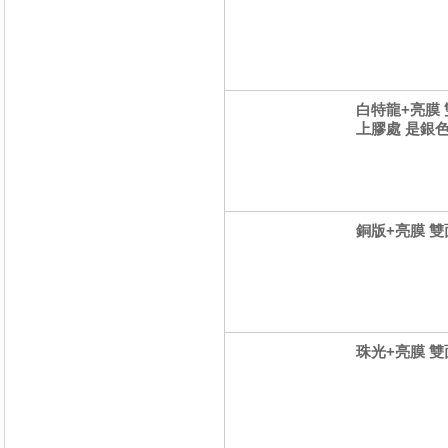
白特龍+亮膜 雙
上膠處 是銀色
銅版+亮膜 雙面
珠光+亮膜 雙面