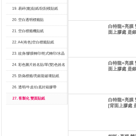
19. 易碎(脆)貼紙/刮刮模貼紙
20. 空白透明標籤貼
白特龍+亮膜 雙
21. 空白標籤機貼紙
面上膠處 是銀
22. A4(有色)空白標籤貼紙
23. 紋身/膠膜轉印/乾式轉印/水晶
貼/繡布標
白特龍+亮膜 雙
24. 彩色圖片姓名貼/單(雙)色姓名
面上膠處 是銀
貼
25. 防偽標籤/亮銀龍破壞貼紙
26. 透明/牛皮/白底封箱膠帶
27. 客製化 雙面貼紙
白特龍+亮膜 雙
[背面上膠處 