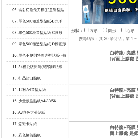
06. 雷射切割免刀模(任意造型貼
紙)
07. 單色500種造型貼紙-B方形
形狀：
方形
圓形
心形
08. 單色500種造型貼紙-C圓形
搜尋結果：共 30 筆商品，第 1
09. 單色500種造型貼紙-D橢圓形
白特龍+亮膜 雙
10. 單色不規則特殊造型貼紙-F特
[背面上膠處 
殊
11. 34種公版間隔(局部)膠貼紙
13. 打凸封口貼紙
14. 12種A4造型貼紙
白特龍+亮膜 雙
[背面上膠處 
15. 少量數位貼紙A4/A3/5K
16. A3彩色大張貼紙
17. 悠遊卡貼紙
白特龍+亮膜 雙
面上膠處 是銀
18. 彩色捲筒貼紙