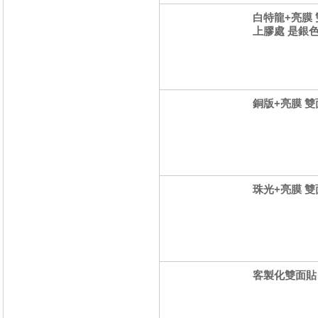
白特龍+亮膜 雙
上膠處 是銀色
銅版+亮膜 雙面
珠光+亮膜 雙面
客製化雙面貼 方