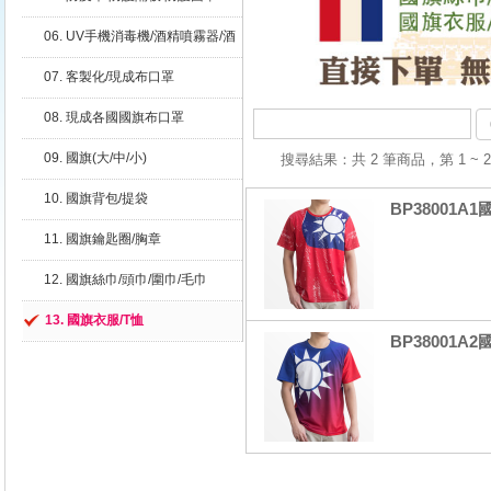
06. UV手機消毒機/酒精噴霧器/酒
精噴霧瓶
07. 客製化/現成布口罩
08. 現成各國國旗布口罩
09. 國旗(大/中/小)
搜尋結果：共 2 筆商品，第 1
10. 國旗背包/提袋
BP38001A
11. 國旗鑰匙圈/胸章
12. 國旗絲巾/頭巾/圍巾/毛巾
13. 國旗衣服/T恤
BP38001A