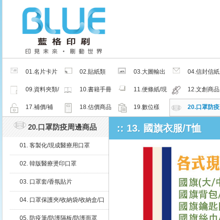
01.名片卡片
02.貼紙類
03.大圖輸出
04.信封信紙
類
類
類
09.資料夾類/
10.書籍手冊
11.便條紙/現
12.文創商品
夾鏈密封袋
類
成品
類
17.補價/補
18.估價商品
19.數位樣
20.口罩防疫
檔/紙樣
周邊商品
20.口罩防疫周邊商品
:: 13. 國旗衣服/T恤
01. 客製化/現成醫療用口罩
02. 韓版醫療燙印口罩
03. 口罩套/香氛貼片
04. 口罩保護夾/收納袋/收納盒/口
罩減壓帶
05. 防疫筆/防護隔板/防護面罩