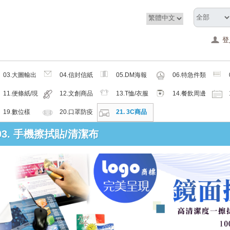
登
03.大圖輸出
04.信封信紙
05.DM海報
06.特急件類
類
類
類
11.便條紙/現
12.文創商品
13.T恤/衣服
14.餐飲周邊
成品
類
帽子配件類
類
19.數位樣
20.口罩防疫
21. 3C商品
周邊商品
類
 03. 手機擦拭貼/清潔布