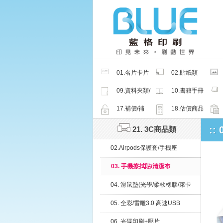
01.名片卡片
02.貼紙類
類
09.資料夾類/
10.書籍手冊
夾鏈密封袋
類
17.補價/補
18.估價商品
檔/紙樣
::
21. 3C商品類
02.Airpods保護套/手機座
03. 手機擦拭貼/清潔布
04. 滑鼠墊(光學/柔軟橡膠/萊卡
布)
05. 全彩/雷雕3.0 高速USB
06. 光碟印刷+壓片