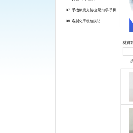
07. 手機氣囊支架/金屬扣環/手機
擴充夾片/磁吸
08. 客製化手機包膜貼
材質