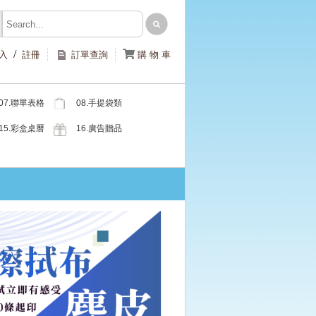
/

入
註冊
訂單查詢
購 物 車
07.聯單表格
08.手提袋類
類
15.彩盒桌曆
16.廣告贈品
類
類