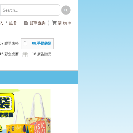
/

入
註冊
訂單查詢
購 物 車
07.聯單表格
08.手提袋類
類
15.彩盒桌曆
16.廣告贈品
類
類