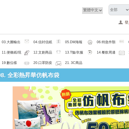
登
03.大圖輸出
04.信封信紙
05.DM海報
06.特急件類
類
類
類
11.便條紙/現
12.文創商品
13.T恤/衣服
14.餐飲周邊
成品
類
帽子配件類
類
19.數位樣
20.口罩防疫
21. 3C商品
周邊商品
類
: 08. 全彩熱昇華仿帆布袋