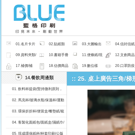
01.名片卡片
02.貼紙類
03.大圖輸出
04.信封信紙
類
類
類
09.資料夾類/
10.書籍手冊
11.便條紙/現
12.文創商品
夾鏈密封袋
類
成品
類
17.補價/補
18.估價商品
19.數位樣
20.口罩防疫
檔/紙樣
周邊商品
14.餐飲周邊類
:: 25. 桌上廣告三角/
01. 飲料杯提袋(堅持微利原則，
免預繳、輕鬆零風險)
02. 馬克杯/玻璃水瓶/保溫杯/運動
水瓶
03. 環保折折杯/便當盒/餐墊紙/寵
物碗
04. 客製化面紙包/面紙盒/濕紙巾/
現成品
05. 現成環保紙杯/杯套印刷/公版