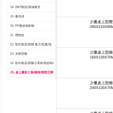
18. (MIT製造)環保吸管
19. 餐具袋
少量桌上型雙面
20. PP微波保鮮碗
285X210X80
21. 禮物盒
22. 彩印燒花/雷雕 盤子/托盤/湯
碗/湯勺
少量桌上型梯形
23. 木牌雷雕
160X130X7
24. 彩印燒花/雷雕小茶杯/熱炒杯/
紅酒杯
25. 桌上廣告三角/梯形/筒型立牌
少量桌上型梯形
240X130X7