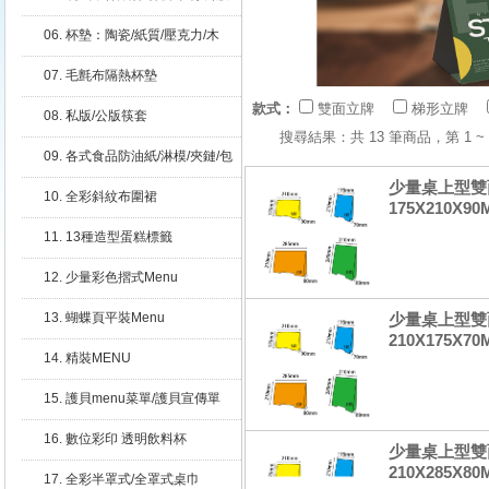
咖啡杯套/攪拌棒
06. 杯墊：陶瓷/紙質/壓克力/木
質/PP
07. 毛氈布隔熱杯墊
款式：
雙面立牌
梯形立牌
08. 私版/公版筷套
搜尋結果：共 13 筆商品，第 1
09. 各式食品防油紙/淋模/夾鏈/包
裝(袋)
少量桌上型雙面
10. 全彩斜紋布圍裙
175X210X90
11. 13種造型蛋糕標籤
12. 少量彩色摺式Menu
13. 蝴蝶頁平裝Menu
少量桌上型雙面
210X175X70
14. 精裝MENU
15. 護貝menu菜單/護貝宣傳單
16. 數位彩印 透明飲料杯
少量桌上型雙面
210X285X80
17. 全彩半罩式/全罩式桌巾