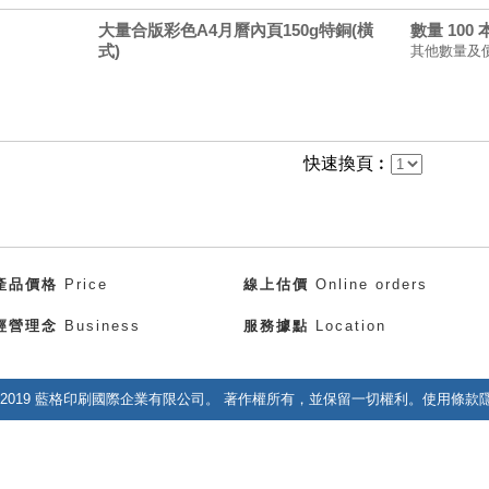
大量合版彩色A4月曆內頁150g特銅(橫
數量 100
式)
其他數量及
快速換頁︰
產品價格
Price
線上估價
Online orders
經營理念
Business
服務據點
Location
right 2019 藍格印刷國際企業有限公司。 著作權所有，並保留一切權利。使用條款隱