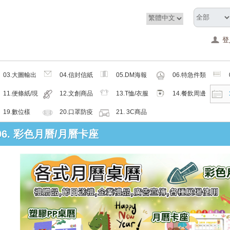
登
03.大圖輸出
04.信封信紙
05.DM海報
06.特急件類
類
類
類
11.便條紙/現
12.文創商品
13.T恤/衣服
14.餐飲周邊
成品
類
帽子配件類
類
19.數位樣
20.口罩防疫
21. 3C商品
周邊商品
類
 06. 彩色月曆/月曆卡座