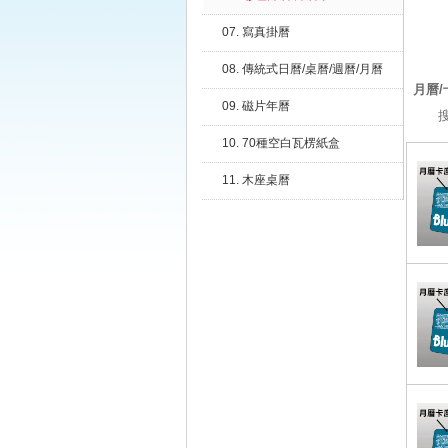
07. 寫真掛曆
08. 傳統式日曆/桌曆/週曆/月曆
月曆/
09. 磁片年曆
10. 70種空白瓦楞紙盒
11. 木座桌曆