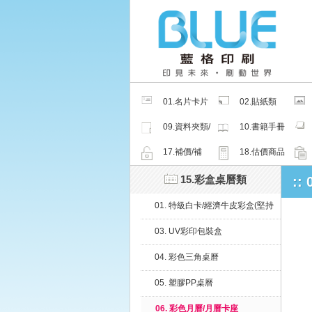
01.名片卡片
02.貼紙類
類
09.資料夾類/
10.書籍手冊
夾鏈密封袋
類
17.補價/補
18.估價商品
檔/紙樣
15.彩盒桌曆類
::
01. 特級白卡/經濟牛皮彩盒(堅持
微利原則，超低價格、超值服務)
03. UV彩印包裝盒
04. 彩色三角桌曆
05. 塑膠PP桌曆
06. 彩色月曆/月曆卡座