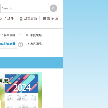
/

入
註冊
訂單查詢
購 物 車
07.聯單表格
08.手提袋類
類
15.彩盒桌曆
16.廣告贈品
類
類