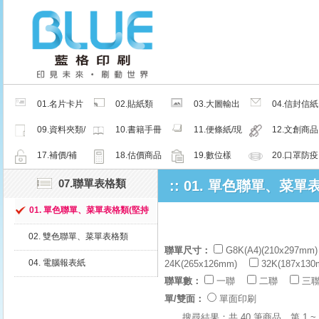
01.名片卡片
02.貼紙類
03.大圖輸出
04.信封信紙
類
類
類
09.資料夾類/
10.書籍手冊
11.便條紙/現
12.文創商品
夾鏈密封袋
類
成品
類
17.補價/補
18.估價商品
19.數位樣
20.口罩防疫
檔/紙樣
周邊商品
07.聯單表格類
:: 01. 單色聯單、
01. 單色聯單、菜單表格類(堅持
微利原則，永遠讓顧客買到最低
02. 雙色聯單、菜單表格類
價的好產品)
聯單尺寸：
G8K(A4)(210x297mm)
04. 電腦報表紙
24K(265x126mm)
32K(187x130
聯單數：
一聯
二聯
三
單/雙面：
單面印刷
搜尋結果：共 40 筆商品，第 1