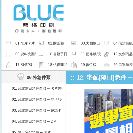
01.名片卡片
02.貼紙類
03.大圖輸出
04.信封信紙
類
類
類
09.資料夾類/
10.書籍手冊
11.便條紙/現
12.文創商品
夾鏈密封袋
類
成品
類
17.補價/補
18.估價商品
19.數位樣
20.口罩防疫
檔/紙樣
周邊商品
:: 12. 宅配[隔日]急件
06.特急件類
01. 台北當日急件自取 ─ 名片(堅
持微利原則，當日急件，滿足不
02. 台北當日急件自取 ─ 酷卡/明
同需求)
信片
03. 台北當日急件自取 ─ 邀請卡
04. 台北當日急件自取 ─ DM
05. 隔日宅配急件 ─ 名片