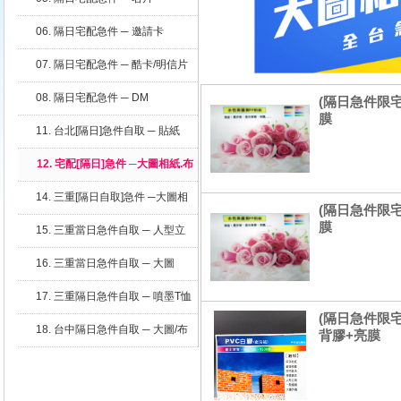
06. 隔日宅配急件 ─ 邀請卡
07. 隔日宅配急件 ─ 酷卡/明信片
08. 隔日宅配急件 ─ DM
(隔日急件限宅
膜
11. 台北[隔日]急件自取 ─ 貼紙
12. 宅配[隔日]急件 ─大圖相紙.布
條
14. 三重[隔日自取]急件 ─大圖相
(隔日急件限宅
紙.布條
膜
15. 三重當日急件自取 ─ 人型立
牌
16. 三重當日急件自取 ─ 大圖
17. 三重隔日急件自取 ─ 噴墨T恤
(隔日急件限宅
18. 台中隔日急件自取 ─ 大圖/布
背膠+亮膜
條/立牌