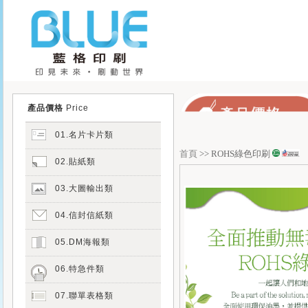
產品價格
Price
01.名片卡片類
首頁
>> ROHS綠色印刷
02.貼紙類
03.大圖輸出類
04.信封信紙類
05.DM海報類
06.特急件類
07.聯單表格類