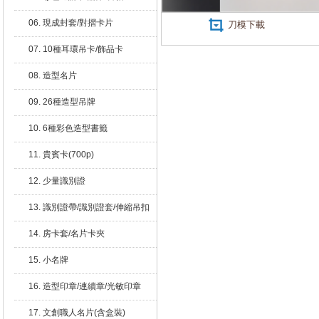
06. 現成封套/對摺卡片
刀模下載
07. 10種耳環吊卡/飾品卡
08. 造型名片
09. 26種造型吊牌
10. 6種彩色造型書籤
11. 貴賓卡(700p)
12. 少量識別證
13. 識別證帶/識別證套/伸縮吊扣
14. 房卡套/名片卡夾
15. 小名牌
16. 造型印章/連續章/光敏印章
17. 文創職人名片(含盒裝)