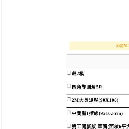
如需加
裁2模
四角導圓角5R
2M大長短壓(90X108)
中間壓1摺線(9x10.8cm)
燙工開新版 單面(面積6平