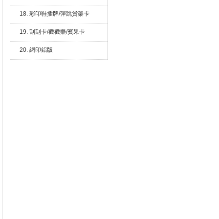
18. 彩印鞋插牌/彈跳貨架卡
19. 刮刮卡/戳戳樂/賓果卡
20. 網印鋁版