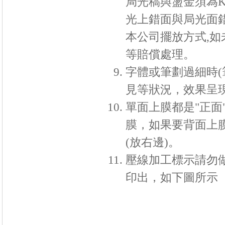
局光稿與盪金須為K
光上錯面與局光面錯
本公司擺放方式,如
等賠償處理。
字體或筆劃過細時(
見等狀況，效果呈
單面上膜都是"正
膜，如果要背面上膜
(放右邊)。
壓線加工標示請勿
印出，如下圖所示