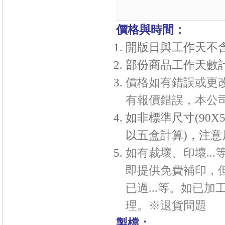
價格與時間：
開版日與工作天不
部份商品工作天數
價格如有錯誤或更
有報價錯誤，本公
如非標準尺寸(90X
以五盒計算
)，注意
如有裁壞、印壞..
即提供免費補印，
已過...等。如已
理。※
退貨問題
製檔：