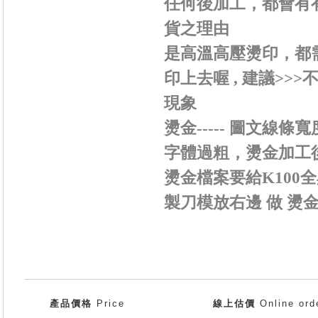
任何後加工，都會有
貨之理由
是高溫高壓燙印，都需
印上去喔 , 建議>
現象
燙金----- 圖文線
字體過粗，燙金加工
燙金檔案要給K100全黑
製刀模放右邊 做 燙
產品價格
Price
線上估價
Online ord