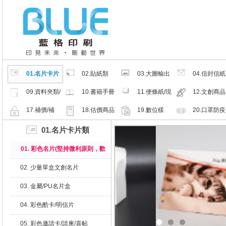
01.名片卡片
02.貼紙類
03.大圖輸出
04.信封信紙
類
類
類
09.資料夾類/
10.書籍手冊
11.便條紙/現
12.文創商品
夾鏈密封袋
類
成品
類
17.補價/補
18.估價商品
19.數位樣
20.口罩防疫
檔/紙樣
周邊商品
01.名片卡片類
01. 彩色名片(堅持微利原則，歡
迎比價)
02. 少量單盒文創名片
03. 金屬/PU名片盒
04. 彩色酷卡/明信片
05. 彩色邀請卡/請柬/喜帖