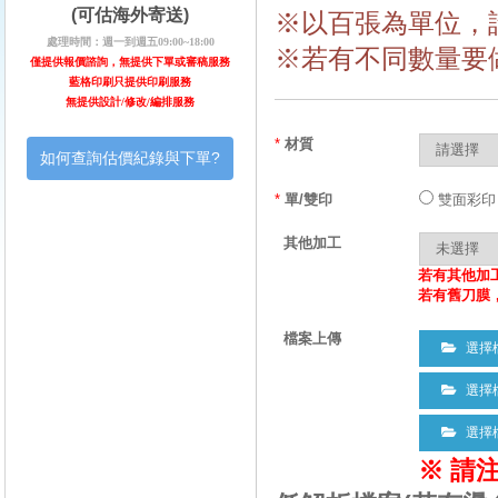
(可估海外寄送)
※以百張為單位，請
處理時間：週一到週五09:00~18:00
※若有不同數量要
僅提供報價諮詢，無提供下單或審稿服務
藍格印刷只提供印刷服務
無提供設計/修改/編排服務
*
材質
如何查詢估價紀錄與下單?
*
單/雙印
雙面彩
其他加工
若有其他加
若有舊刀膜
檔案上傳
選擇
選擇
選擇
※ 請