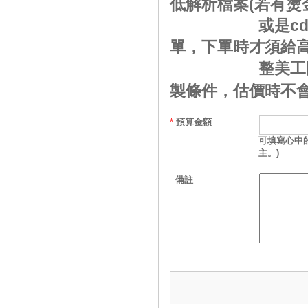
低解析檔案(若有燙金
或是c
單，下單時才須給高
整美工
製條件，估價時不
*
預算金額
可填寫心中
主。)
備註