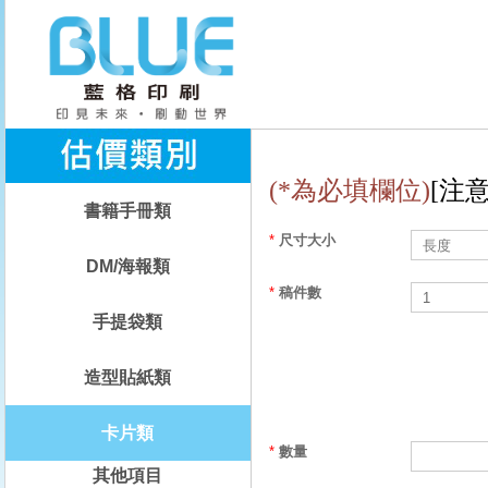
(*為必填欄位)
[注
書籍手冊類
*
尺寸大小
DM/海報類
*
稿件數
手提袋類
造型貼紙類
卡片類
*
數量
其他項目