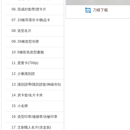
06. 現成封套/對摺卡片
刀模下載
07. 10種耳環吊卡/飾品卡
08. 造型名片
09. 26種造型吊牌
10. 6種彩色造型書籤
11. 貴賓卡(700p)
12. 少量識別證
13. 識別證帶/識別證套/伸縮吊扣
14. 房卡套/名片卡夾
15. 小名牌
16. 造型印章/連續章/光敏印章
17. 文創職人名片(含盒裝)