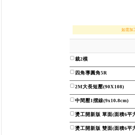
如需加
裁2模
四角導圓角5R
2M大長短壓(90X108)
中間壓1摺線(9x10.8cm)
燙工開新版 單面(面積6平
燙工開新版 雙面(面積6平