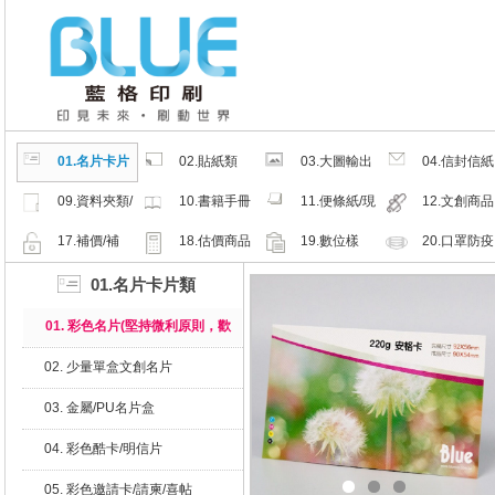
01.名片卡片
02.貼紙類
03.大圖輸出
04.信封信紙
類
類
類
09.資料夾類/
10.書籍手冊
11.便條紙/現
12.文創商品
夾鏈密封袋
類
成品
類
17.補價/補
18.估價商品
19.數位樣
20.口罩防疫
檔/紙樣
周邊商品
01.名片卡片類
01. 彩色名片(堅持微利原則，歡
迎比價)
02. 少量單盒文創名片
03. 金屬/PU名片盒
04. 彩色酷卡/明信片
05. 彩色邀請卡/請柬/喜帖