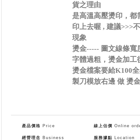
貨之理由
是高溫高壓燙印，都需
印上去喔 , 建議>
現象
燙金----- 圖文線
字體過粗，燙金加工
燙金檔案要給K100全黑
製刀模放右邊 做 燙
產品價格
Price
線上估價
Online ord
經營理念
Business
服務據點
Location