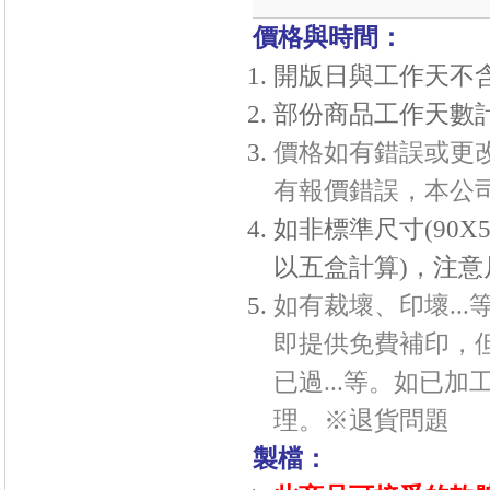
價格與時間：
開版日與工作天不
部份商品工作天數
價格如有錯誤或更
有報價錯誤，本公
如非標準尺寸(90X
以五盒計算
)，注意
如有裁壞、印壞..
即提供免費補印，
已過...等。如已
理。※
退貨問題
製檔：