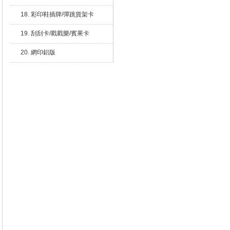
18. 彩印鞋插牌/彈跳貨架卡
19. 刮刮卡/戳戳樂/賓果卡
20. 網印鋁版