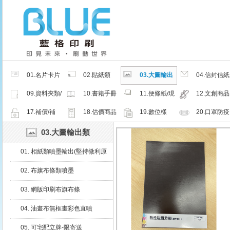
01.名片卡片
02.貼紙類
03.大圖輸出
04.信封信紙
類
類
類
09.資料夾類/
10.書籍手冊
11.便條紙/現
12.文創商品
夾鏈密封袋
類
成品
類
17.補價/補
18.估價商品
19.數位樣
20.口罩防疫
檔/紙樣
周邊商品
03.大圖輸出類
01. 相紙類噴墨輸出(堅持微利原
則，沒有最便宜只有更便宜)
02. 布旗布條類噴墨
03. 網版印刷布旗布條
04. 油畫布無框畫彩色直噴
05. 可宅配立牌-限寄送