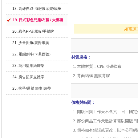
18. 高雄自取-海報展示架/底座
19. 日式彩色門簾/布簾 / 大圖磁
鐵
如需加
20. 彩色PP瓦楞板/手舉牌
21. 少量掛旗/廣告串旗
22. 電腦割字(卡典西德)
材質規格：
23. 萬用型用紙腳架
本體材質：CPE 引磁軟布
背面結構 無痕背膠
24. 廣告招牌立體字
25. 抗爭/選舉 頭巾 頭帶
價格與時間：
開版日與工作天不含六、日、國定
部份商品工作天數計算需以開版日
價格如有錯誤或更改，以本公司網