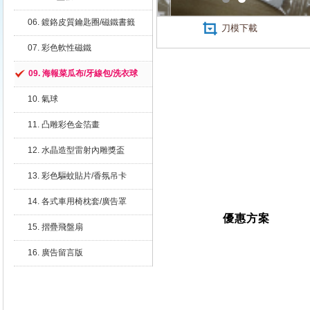
06. 鍍鉻皮質鑰匙圈/磁鐵書籤
刀模下載
07. 彩色軟性磁鐵
09. 海報菜瓜布/牙線包/洗衣球
10. 氣球
11. 凸雕彩色金箔畫
12. 水晶造型雷射內雕獎盃
13. 彩色驅蚊貼片/香氛吊卡
14. 各式車用椅枕套/廣告罩
優惠方案
15. 摺疊飛盤扇
16. 廣告留言版