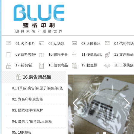
01.名片卡片
02.貼紙類
03.大圖輸出
04.信封信紙
類
類
類
09.資料夾類/
10.書籍手冊
11.便條紙/現
12.文創商品
夾鏈密封袋
類
成品
類
17.補價/補
18.估價商品
19.數位樣
20.口罩防疫
檔/紙樣
周邊商品
16.廣告贈品類
01. (單色)廣告筆(原子筆/鉛筆/色
鉛筆)
02. 彩色印刷廣告筆
03. 國際標準撲克牌
04. 廣告尺/量角器/三角板
05. 16K墊板