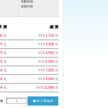
宅配到府
保密代寄
單 價
總 價
86
1,716
元
NT$
元
75
3,300
元
NT$
元
75
4,950
元
NT$
元
75
6,600
元
NT$
元
64
7,920
元
NT$
元
64
9,504
元
NT$
元
64
11,088
元
NT$
元
件數：
加入購物車