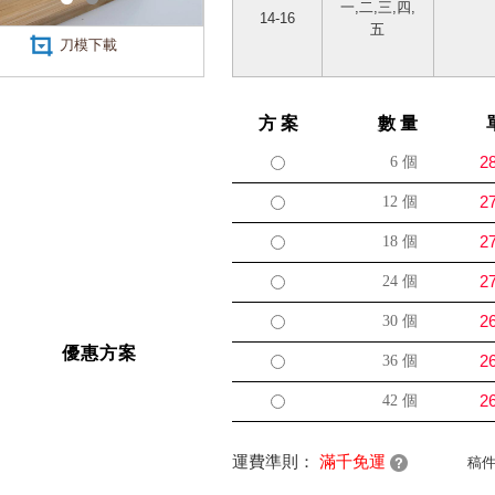
一,二,三,四,
14-16
五
刀模下載
方 案
數 量
2
6
個
2
12
個
2
18
個
2
24
個
2
30
個
優惠方案
2
36
個
2
42
個
運費準則：
滿千免運
稿