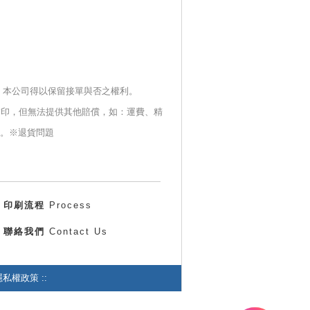
，本公司得以保留
接單與否之權利。
補印，但無法提供
其他賠償，如：運費、精
。※
退貨問題
印刷流程
Process
聯絡我們
Contact Us
私權政策 ::