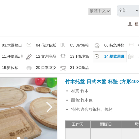
登
03.大圖輸出
04.信封信紙
05.DM海報
06.特急件類
類
類
類
11.便條紙/現
12.文創商品
13.T恤/衣服
14.餐飲周邊
成品
類
帽子配件類
類
19.數位樣
20.口罩防疫
21. 3C商品
周邊商品
類
竹木托盤 日式木盤 杯墊 (方形40X
材質:竹木
顏色:竹木色
特性:適合放茶杯、燒烤
工作天
開版日
尺