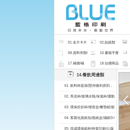
01.名片卡片
02.貼紙類
類
09.資料夾類/
10.書籍手冊
夾鏈密封袋
類
17.補價/補
18.估價商品
檔/紙樣
14.餐飲周邊類
01. 飲料杯提袋(堅持微利原則，
免預繳、輕鬆零風險)
02. 馬克杯/玻璃水瓶/保溫杯/運動
水瓶
03. 環保折折杯/便當盒/餐墊紙/寵
物碗
04. 客製化面紙包/面紙盒/濕紙巾/
現成品
05. 現成環保紙杯/杯套印刷/公版