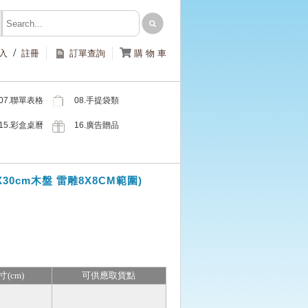
/

入
註冊
訂單查詢
購 物 車
07.聯單表格
08.手提袋類
類
15.彩盒桌曆
16.廣告贈品
類
類
30cm木盤 雷雕8X8CM範圍)
寸(cm)
可供應取貨點