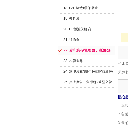
18. (MIT製造)環保吸管
19. 餐具袋
20. PP微波保鮮碗
21. 禮物盒
22. 彩印燒花/雷雕 盤子/托盤/湯
碗/湯勺
23. 木牌雷雕
竹木
24. 彩印燒花/雷雕小茶杯/熱炒杯/
天然
紅酒杯
25. 桌上廣告三角/梯形/筒型立牌
貼心
1.本
2.
3.