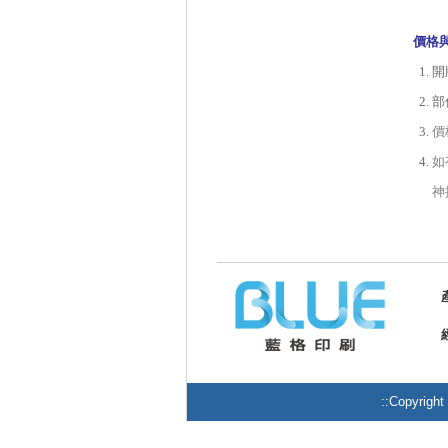
價格
開
部
價
如
神
::Copy