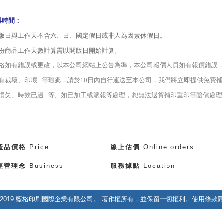
與時間：
版日與工作天不含六、日、國定假日或非人為因素休假日。
份商品工作天數計算需以開版日開始計算。
格如有錯誤或更改，以本公司網站上公告為準，本公司報價人員如有報價錯誤
有裁壞、印壞...等瑕疵，請於10日內自行運送至本公司，我們將立即提供免費
損失、時效已過...等。如已加工或派報等處理，恕無法退貨補印重印等
賠償處理
產品價格
Price
線上估價
Online orders
經營理念
Business
服務據點
Location
right 2019 藍格印刷國際企業有限公司。 著作權所有，並保留一切權利。使用條款隱