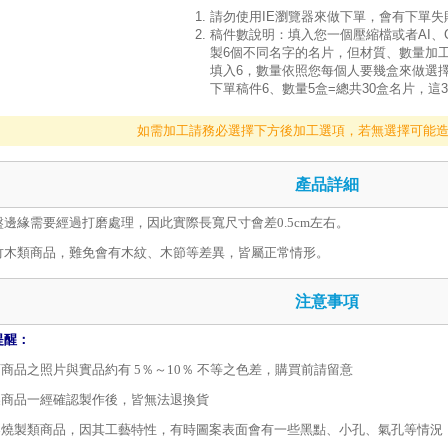
請勿使用IE瀏覽器來做下單，會有下單
稿件數說明：填入您一個壓縮檔或者AI、
製6個不同名字的名片，但材質、數量加
填入6，數量依照您每個人要幾盒來做選擇
下單稿件6、數量5盒=總共30盒名片，這
如需加工請務必選擇下方後加工選項，若無選擇可能
產品詳細
盤邊緣需要經過打磨處理，因此實際長寬尺寸會差0.5cm左右。
竹木類商品，難免會有木紋、木節等差異，皆屬正常情形。
注意事項
提醒：
店商品之照片與實品約有 5％～10％ 不等之色差，購買前請留意
客製商品一經確認製作後，皆無法退換貨
圖案燒製類商品，因其工藝特性，有時圖案表面會有一些黑點、小孔、氣孔等情況