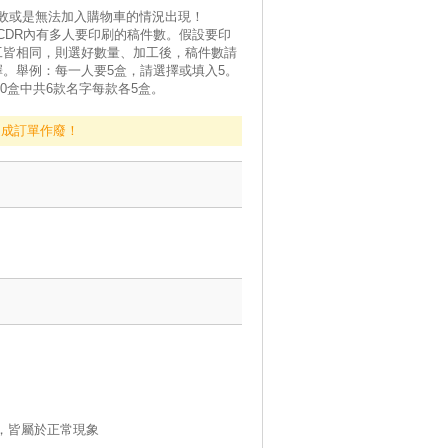
失敗或是無法加入購物車的情況出現！
CDR內有多人要印刷的稿件數。假設要印
工皆相同，則選好數量、加工後，稿件數請
。舉例：每一人要5盒，請選擇或填入5。
30盒中共6款名字每款各5盒。
造成訂單作廢！
，皆屬於正常現象