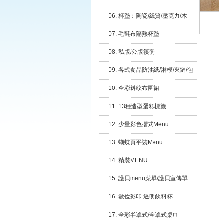
咖啡杯套/攪拌棒
06. 杯墊：陶瓷/紙質/壓克力/木
質/PP
07. 毛氈布隔熱杯墊
08. 私版/公版筷套
09. 各式食品防油紙/淋模/夾鏈/包
裝(袋)
10. 全彩斜紋布圍裙
11. 13種造型蛋糕標籤
12. 少量彩色摺式Menu
13. 蝴蝶頁平裝Menu
14. 精裝MENU
15. 護貝menu菜單/護貝宣傳單
16. 數位彩印 透明飲料杯
17. 全彩半罩式/全罩式桌巾