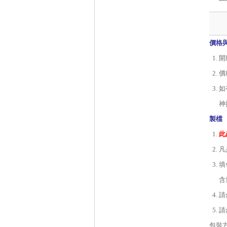
價格
開
價
如
神
製檔
此
凡
填
含
請
請
包裝