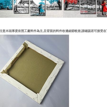
注意木頭厚度依照工廠料件為主,且背面的料件收邊細節較差,請確認若可接受在