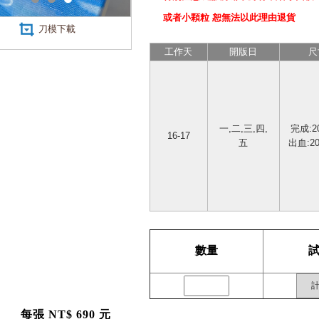
或者小顆粒 恕無法以此理由退貨
刀模下載
工作天
開版日
尺
一,二,三,四,
完成:2
16-17
五
出血:20
數量
每張
NT$ 690 元