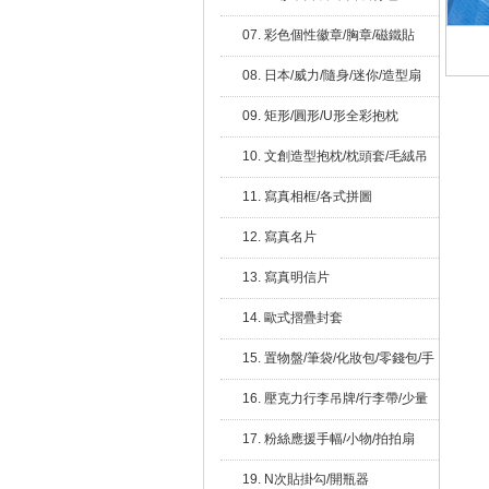
07. 彩色個性徽章/胸章/磁鐵貼
08. 日本/威力/隨身/迷你/造型扇
子/拇指扇/無柄扇
09. 矩形/圓形/U形全彩抱枕
10. 文創造型抱枕/枕頭套/毛絨吊
飾
11. 寫真相框/各式拼圖
12. 寫真名片
13. 寫真明信片
14. 歐式摺疊封套
15. 置物盤/筆袋/化妝包/零錢包/手
機收納包
16. 壓克力行李吊牌/行李帶/少量
印刷
17. 粉絲應援手幅/小物/拍拍扇
19. N次貼掛勾/開瓶器