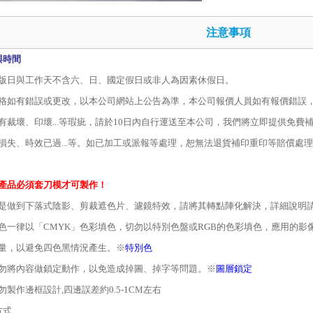
注意事項
與時間
版日與工作天不含六、日、國定假日或非人為因素休假日。
格如有錯誤或更改，以本公司網站上公告為準，本公司報價人員如有報價錯誤
有裁壞、印壞
...
等瑕疵，請於
10
日內自行運送至本公司，我們將立即提供免費
損失、時效已過
...
等。如已加工或派報等處理，恕無法退貨補印重印等賠償處理
產品必須套刀模才可製作！
是做到下落式陰影、剪裁遮色片、濾鏡特效，請將其轉點陣化解決，詳細說明請
色一律以「
CMYK
」色彩填色，切勿以特別色盤或
RGB
的色彩填色，應用的影
量，以避免四色黑情況產生。
※
特別色
勿將內容做鎖定動作，以免造成掉圖、掉字等問題。
※
圖層鎖定
勿製作邊框設計,四邊誤差約0.5-1CM左右
方式