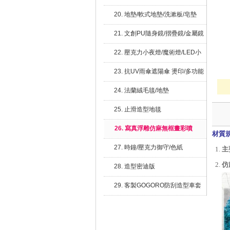
20. 地墊/軟式地墊/洗漱板/皂墊
21. 文創PU隨身鏡/摺疊鏡/金屬鏡
子
22. 壓克力小夜燈/魔術燈/LED小
燈箱
23. 抗UV雨傘遮陽傘 燙印/多功能
置物架
24. 法蘭絨毛毯/地墊
25. 止滑造型地毯
26. 寫真浮雕仿麻無框畫彩噴
材質
27. 時鐘/壓克力御守/色紙
主
仿
28. 造型密迪版
29. 客製GOGORO防刮造型車套