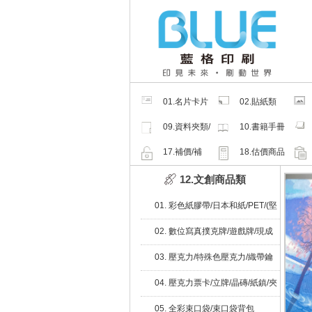
01.名片卡片
02.貼紙類
類
09.資料夾類/
10.書籍手冊
夾鏈密封袋
類
17.補價/補
18.估價商品
檔/紙樣
12.文創商品類
01. 彩色紙膠帶/日本和紙/PET/(堅
持微利原則，設計師平台、不收
02. 數位寫真撲克牌/遊戲牌/現成
傭不抽成)
不印刷撲克牌/百家樂
03. 壓克力/特殊色壓克力/織帶鑰
匙圈/皮革鑰匙圈
04. 壓克力票卡/立牌/晶磚/紙鎮/夾
子/磁鐵/造型切割
05. 全彩束口袋/束口袋背包