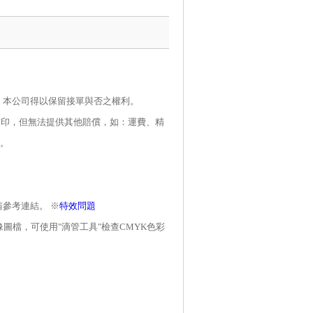
，本公司得以保留接單與否之權利。
補印，但無法提供其他賠償，如：運費、精
。
參考連結。 ※
特效問題
像圖檔，可使用
"
滴管工具
"
檢查
CMYK
色彩