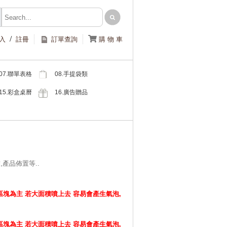
/

入
註冊
訂單查詢
購 物 車
07.聯單表格
08.手提袋類
類
15.彩盒桌曆
16.廣告贈品
類
類
,產品佈置等..
塊為主 若大面積噴上去 容易會產生氣泡,
塊為主 若大面積噴上去 容易會產生氣泡,