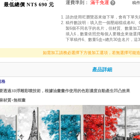
運費準則：
滿千免運
稿
最低總價 NT$ 690 元
請勿使用IE瀏覽器來做下單，會有下單
稿件數說明：填入您一個壓縮檔或者AI、
製6個不同名字的名片，但材質、數量加
填入6，數量依照您每個人要幾盒來做選擇
下單稿件6、數量5盒=總共30盒名片，這
如需加工請務必選擇下方後加工選項，若無選擇可能
產品詳細
規格
要透過
3D
浮雕彩噴技術，根據油畫畫作使用的色彩濃度自動產生凹凸效果
麻材質+無框畫