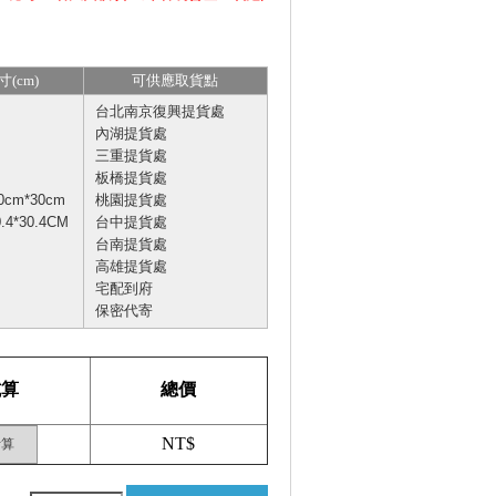
寸(cm)
可供應取貨點
台北南京復興提貨處
內湖提貨處
三重提貨處
板橋提貨處
0cm*30cm
桃園提貨處
.4*30.4CM
台中提貨處
台南提貨處
高雄提貨處
宅配到府
保密代寄
試算
總價
NT$
計算