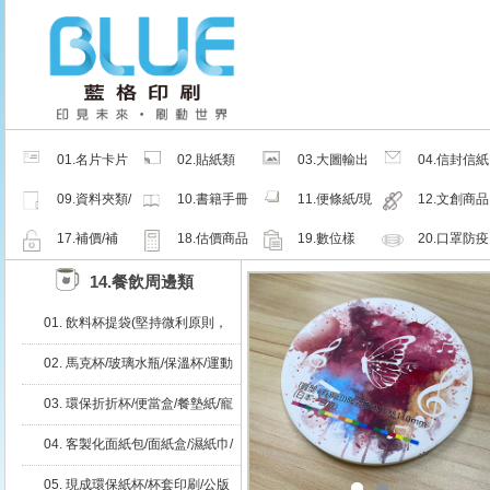
01.名片卡片
02.貼紙類
03.大圖輸出
04.信封信紙
類
類
類
09.資料夾類/
10.書籍手冊
11.便條紙/現
12.文創商品
夾鏈密封袋
類
成品
類
17.補價/補
18.估價商品
19.數位樣
20.口罩防疫
檔/紙樣
周邊商品
14.餐飲周邊類
01. 飲料杯提袋(堅持微利原則，
免預繳、輕鬆零風險)
02. 馬克杯/玻璃水瓶/保溫杯/運動
水瓶
03. 環保折折杯/便當盒/餐墊紙/寵
物碗
04. 客製化面紙包/面紙盒/濕紙巾/
現成品
05. 現成環保紙杯/杯套印刷/公版