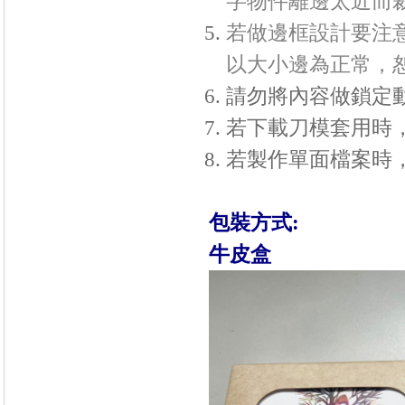
字物件離邊太近而
若做邊框設計要注意
以大小邊為正常，
請勿將內容做鎖定
若下載刀模套用時
若製作單面檔案時
包裝方式:
牛皮盒