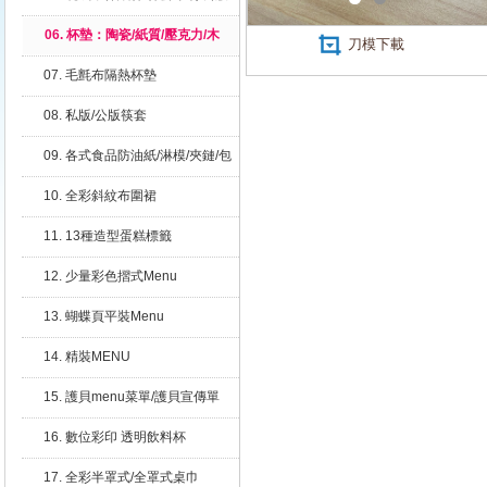
咖啡杯套/攪拌棒
06. 杯墊：陶瓷/紙質/壓克力/木
刀模下載
質/PP
07. 毛氈布隔熱杯墊
08. 私版/公版筷套
09. 各式食品防油紙/淋模/夾鏈/包
裝(袋)
10. 全彩斜紋布圍裙
11. 13種造型蛋糕標籤
12. 少量彩色摺式Menu
13. 蝴蝶頁平裝Menu
14. 精裝MENU
15. 護貝menu菜單/護貝宣傳單
16. 數位彩印 透明飲料杯
17. 全彩半罩式/全罩式桌巾