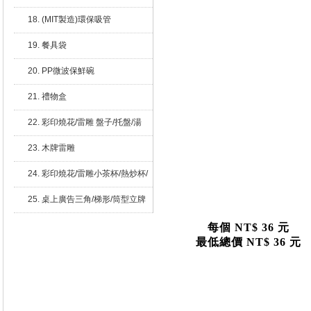
18. (MIT製造)環保吸管
19. 餐具袋
20. PP微波保鮮碗
21. 禮物盒
22. 彩印燒花/雷雕 盤子/托盤/湯
碗/湯勺
23. 木牌雷雕
24. 彩印燒花/雷雕小茶杯/熱炒杯/
紅酒杯
25. 桌上廣告三角/梯形/筒型立牌
每個
NT$ 36 元
最低總價 NT$ 36 元