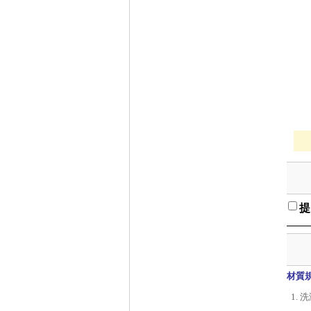
提
材質
洗