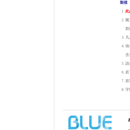
製檔
此
圖
群
凡
填
含
請
若
若
字