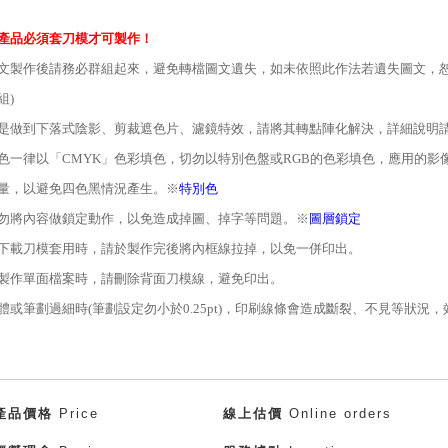
產品必須套刀模才可製作！
文製作後請務必群組起來，避免轉檔圖文遺失，如未依照此作法若遺失圖文，
組
)
是做到下落式陰影、剪裁遮色片、濾鏡特效，請將其轉點陣化解決，詳細說明請
色一律以「
CMYK
」色彩填色，切勿以特別色盤或
RGB
的色彩填色，應用的影
量，以避免四色黑情況產生。※
特別色
勿將內容做鎖定動作，以免造成掉圖、掉字等問題。※
圖層鎖定
下載刀模套用時，請於製作完後將內框線拉掉，以免一併印出。
製作單面檔案時，請刪除背面刀模線，避免印出。
體或筆劃過細時
(
筆劃設定勿小於
0.25pt)
，印刷線條會造成斷裂、不見等狀況，
產品價格
Price
線上估價
Online orders