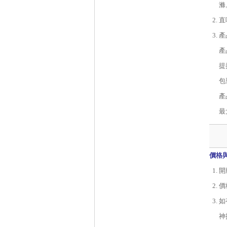
滌
直
產
產
提
包
產
最
價格
開
價
如
神