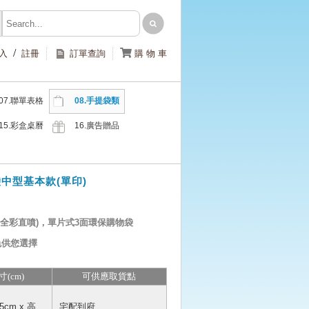
/

入
註冊
訂單查詢
購 物 車
07.聯單表格
08.手提袋類
類
15.彩盒桌曆
16.廣告贈品
類
類
袋中型基本款(單印)
 全彩直噴)，單片式3面環保購物袋
色供您選擇
寸(cm)
可供應取貨點
5cm x 高
宅配到府