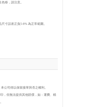
生色移，請注意。
，成品尺寸誤差正負5-8% 為正常範圍。
，本公司得以保留接單與否之權利。
補印，但無法提供其他賠償，如：運費、精
。