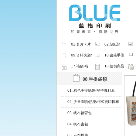
01.名片卡片
02.貼紙類
類
09.資料夾類/
10.書籍手冊
夾鏈密封袋
類
17.補價/補
18.估價商品
檔/紙樣
08.手提袋類
01. 彩色手提紙袋(堅持微利原
則，優化流程產能、強化效率競
02. 少量直噴/熱壓/柯式燙印帆布
爭力)
袋
03. 帆布後背包
04. 帆布書包
05. 麻布提袋