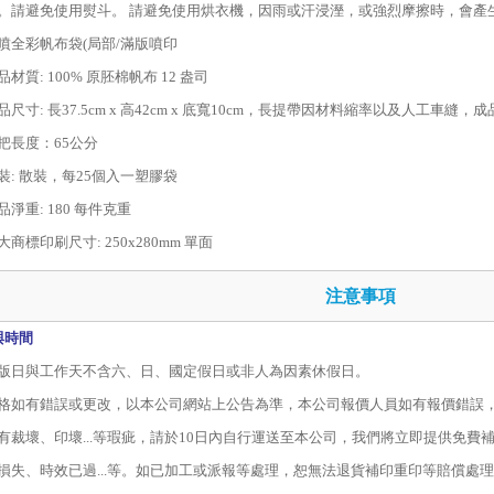
。請避免使用熨斗。 請避免使用烘衣機，因雨或汗浸溼，或強烈摩擦時，會產
噴全彩帆布袋(局部/滿版噴印
品材質: 100% 原胚棉帆布 12 盎司
品尺寸: 長37.5cm x 高42cm x 底寬10cm，長提帶因材料縮率以及人工車縫
把長度：65公分
裝: 散裝，每25個入一塑膠袋
品淨重: 180 每件克重
大商標印刷尺寸: 250x280mm 單面
注意事項
與時間
版日與工作天不含六、日、國定假日或非人為因素休假日。
格如有錯誤或更改，以本公司網站上公告為準，本公司報價人員如有報價錯誤
有裁壞、印壞
...
等瑕疵，請於
10
日內自行運送至本公司，我們將立即提供免費
損失、時效已過
...
等。如已加工或派報等處理，恕無法退貨補印重印等賠償處理