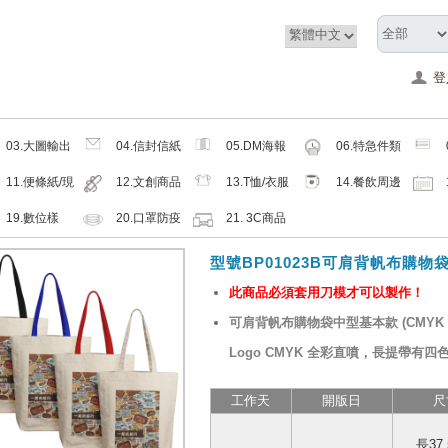
登
03.大圖輸出
04.信封信紙
05.DM海報
06.特急件類
類
類
類
11.便條紙/現
12.文創商品
13.T恤/衣服
14.餐飲周邊
成品
類
帽子配件類
類
19.數位樣
20.口罩防疫
21. 3C商品
周邊商品
類
型號BP01023B可肩背帆布購物
此商品必須套用刀模才可以製作！
可肩背帆布購物袋中型基本款 (CMYK
Logo CMYK 全彩直噴，長提帶有四
工作天
開版日
尺
長37.