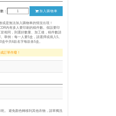
件數：
加入購物車
失敗或是無法加入購物車的情況出現！
CDR內有多人要印刷的稿件數。假設要印
工皆相同，則選好數量、加工後，稿件數請
。舉例：每一人要5盒，請選擇或填入5。
30盒中共6款名字每款各5盒。
造成訂單作廢！
乾。 避免顏色轉移到其他衣物，請單獨洗