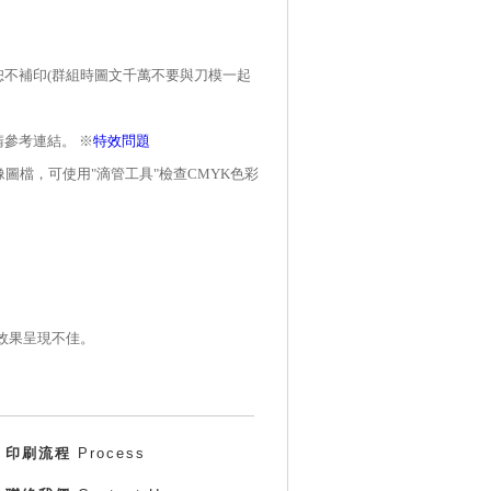
恕不補印
(
群組時圖文千萬不要與刀模一起
參考連結。 ※
特效問題
像圖檔，可使用
"
滴管工具
"
檢查
CMYK
色彩
效果呈現不佳。
印刷流程
Process