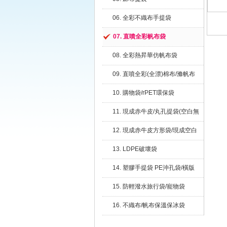
06. 全彩不織布手提袋
07. 直噴全彩帆布袋
08. 全彩熱昇華仿帆布袋
09. 直噴全彩(全漂)棉布/滌帆布
提袋
10. 購物袋/rPET環保袋
11. 現成赤牛皮/丸孔提袋(空白無
印刷)
12. 現成赤牛皮方形袋/現成空白
扁繩提袋(空白無印刷)
13. LDPE破壞袋
14. 塑膠手提袋 PE沖孔袋/橫版
15. 防輕潑水旅行袋/寵物袋
16. 不織布/帆布保溫保冰袋