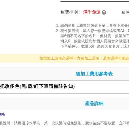
運費準則：
滿千免運
稿
請勿使用IE瀏覽器來做下單，會有下單
稿件數說明：填入您一個壓縮檔或者AI、
製6個不同名字的名片，但材質、數量加
填入6，數量依照您每個人要幾盒來做選擇
下單稿件6、數量5盒=總共30盒名片，這
如需加工請務必選擇下方後加工選項，若無選擇可能
後加工費用參考表
把改多色(黑/藍/紅下單請備註告知)
產品詳細
規格
滌說明：請用溫冷水手洗，第一次洗滌時避免浸泡，脫水後請不要放置，立即晾