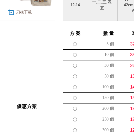
一,二,三,四,
12-14
42c
五
刀模下載
方 案
數 量
3
5
個
3
10
個
2
30
個
1
50
個
1
100
個
1
150
個
優惠方案
1
200
個
1
250
個
1
300
個