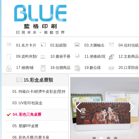
01.名片卡片
02.貼紙類
03.大圖輸出
04.信封信紙
類
類
類
09.資料夾類/
10.書籍手冊
11.便條紙/現
12.文創商品
夾鏈密封袋
類
成品
類
17.補價/補
18.估價商品
19.數位樣
20.口罩防疫
檔/紙樣
周邊商品
15.彩盒桌曆類
01. 特級白卡/經濟牛皮彩盒(堅持
微利原則，超低價格、超值服務)
03. UV彩印包裝盒
04. 彩色三角桌曆
05. 塑膠PP桌曆
06. 彩色月曆/月曆卡座