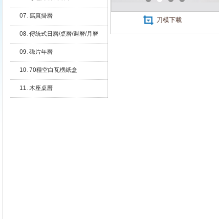
07. 寫真掛曆
刀模下載
08. 傳統式日曆/桌曆/週曆/月曆
09. 磁片年曆
10. 70種空白瓦楞紙盒
11. 木座桌曆