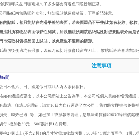
論哪種印刷品日曬雨淋久了多少都會有退色問題皆屬正常。
公司貼紙尚無防曬的功能，無防曬貼紙這種材質，下單前請注意。
有的貼紙，都只能貼在光滑平整的表面，若表面凹凸不平整
(
比如有花紋、顆粒
無法對所有物品表面做黏性測試，所以無法預測該貼紙黏性對您要貼表介面是
門市索取材質樣品回去試貼，以免產生不適用的情形。
紙裁切後側邊均有殘膠，因裁刀裁切時膠會殘留在刀上， 故貼紙邊邊會遺留部
注意事項
與時間
版日不含六、日、國定假日或非人為因素休假日。
格如有錯誤或更改，以本公司網站上公告為準，本公司報價人員如有報價錯誤
有裁壞、印壞
...
等瑕疵，請於
10
日內自行運送至本公司，我們將立即提供免費
損失、時效已過
...
等。如已加工或派報等處理，恕無法退貨補印重印等賠償處理
切每1模加收50元，500張計算1次費用。
要拚2 模以上 (不含2 模) 的尺寸皆需加收裁切費，500張 / 1個計價單位、1模50