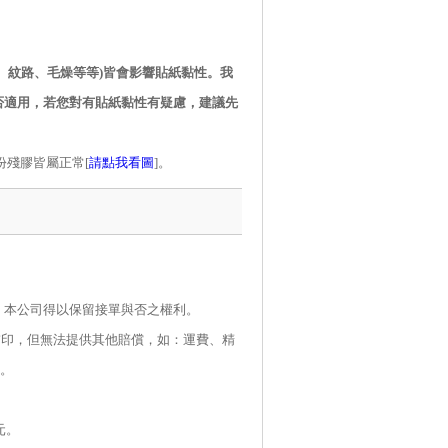
、紋路、毛燥等等
)
皆會影響貼紙黏性。我
否適用，若您對有貼紙黏性有疑慮，建議先
份殘膠皆屬正常[
請點我看圖
]。
，本公司得以保留接單與否之權利。
補印，但無法提供其他賠償，如：運費、精
。
元。