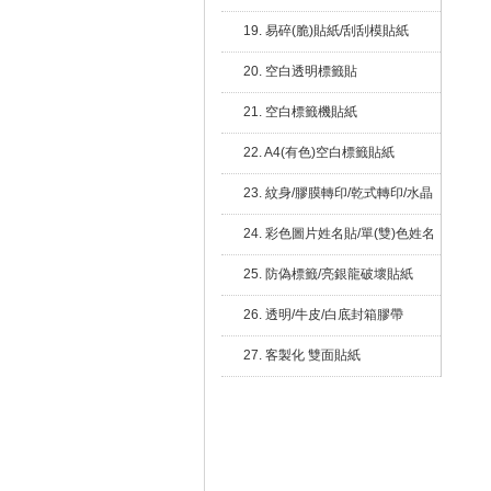
19. 易碎(脆)貼紙/刮刮模貼紙
20. 空白透明標籤貼
21. 空白標籤機貼紙
22. A4(有色)空白標籤貼紙
23. 紋身/膠膜轉印/乾式轉印/水晶
貼/繡布標
24. 彩色圖片姓名貼/單(雙)色姓名
貼
25. 防偽標籤/亮銀龍破壞貼紙
26. 透明/牛皮/白底封箱膠帶
27. 客製化 雙面貼紙