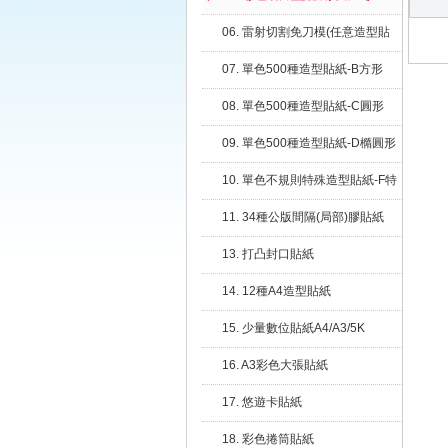
06. 雷射切割免刀模(任意造型貼
紙)
07. 單色500種造型貼紙-B方形
08. 單色500種造型貼紙-C圓形
09. 單色500種造型貼紙-D橢圓形
10. 單色不規則特殊造型貼紙-F特
殊
11. 34種公版間隔(局部)膠貼紙
13. 打凸封口貼紙
14. 12種A4造型貼紙
15. 少量數位貼紙A4/A3/5K
16. A3彩色大張貼紙
17. 悠遊卡貼紙
18. 彩色捲筒貼紙