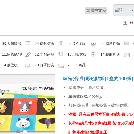
登
03.大圖輸出
04.信封信紙
05.DM海報
06.特急件類
類
類
類
11.便條紙/現
12.文創商品
13.T恤/衣服
14.餐飲周邊
成品
類
帽子配件類
類
19.數位樣
20.口罩防疫
21. 3C商品
周邊商品
類
珠光(合成)彩色貼紙(1盒約100張)
塑膠成分，適合冷藏。
單張式(9X5.4公分)。
無亮膜/有背刀/防水/撕不破/無防曬。
注意!!只有三種尺寸不會收裁切費：9x5.4、
其他特殊尺寸5盒內裁1模,皆收50元裁切費
計算產生無須點選加工