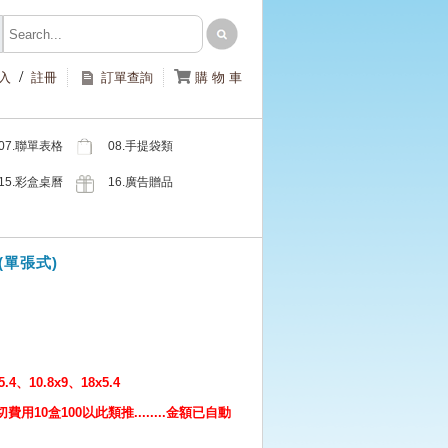
/

入
註冊
訂單查詢
購 物 車
07.聯單表格
08.手提袋類
類
15.彩盒桌曆
16.廣告贈品
類
類
(單張式)
10.8x9、18x5.4
用10盒100以此類推........金額已自動