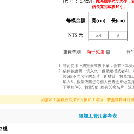
[尺寸：
5.4x9
]
←此為標準尺寸大小，
的長寬完成後尺寸。
每模金額
寬(cm)
長(cm)
NT$
元
運費準則：
滿千免運
稿
請勿使用IE瀏覽器來做下單，會有下單
稿件數說明：填入您一個壓縮檔或者AI、
製6個不同名字的名片，但材質、數量加
填入6，數量依照您每個人要幾盒來做選擇
下單稿件6、數量5盒=總共30盒名片，這
如需加工請務必選擇下方後加工選項，若無選擇可能
後加工費用參考表
2模