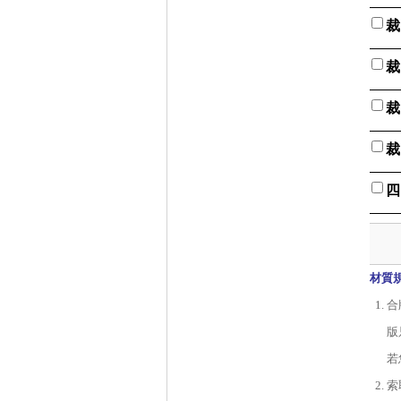
裁
裁
裁
裁
四
材質
合
版
若
索