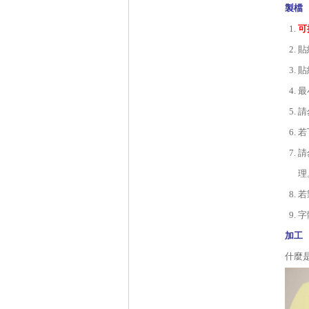
製檔
可
貼
貼
最
請
若
請
理
若
字
加工
什麼是