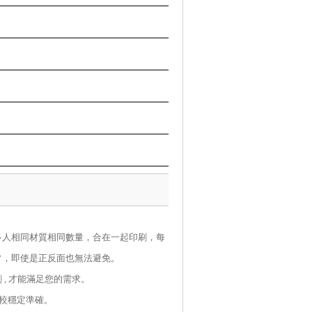
多人相同材質相同數量，合在一起印刷，每
常，即使是正反面也無法避免。
 , 才能滿足您的需求。
較穩定準確。