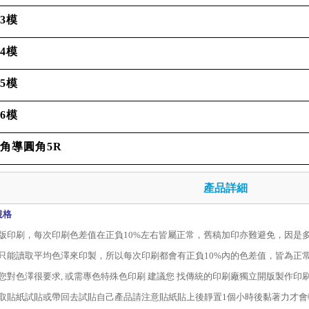
3模
4模
5模
6模
角導圓角5R
產品詳細
規格
版印刷，每次印刷色差值在正負10%左右皆屬正常，舊稿加印亦難避免，因是
只能讀取平均色澤來印製，所以每次印刷都會有正負10%內的色差值，皆為正
您對色澤很要求, 或需專色特殊色印刷 建議您 找傳統的印刷廠獨立開版製作印刷
取貼紙試貼或帶回去試貼自己產品請注意貼紙貼上後靜置
1
個小時後黏著力才會