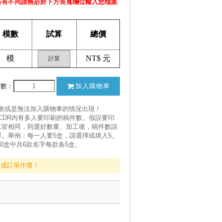
若有不同請務必於下方長寬欄位輸入您檔案
模數
試算
總價
模
NT$
元
計算
件數：
加入購物車
失敗或是無法加入購物車的情況出現！
CDR內有多人要印刷的稿件數。假設要印
工皆相同，則選好數量、加工後，稿件數請
。舉例：每一人要5盒，請選擇或填入5。
30盒中共6款名字每款各5盒。
造成訂單作廢！