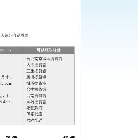
或天氣熱容易脫落。
寸(cm)
可供應取貨點
台北南京復興提貨處
內湖提貨處
三重提貨處
血尺寸：
板橋提貨處
x5.6cm
桃園提貨處
台中提貨處
成尺寸：
台南提貨處
5.4cm
高雄提貨處
宅配到府
保密代寄
國際配送