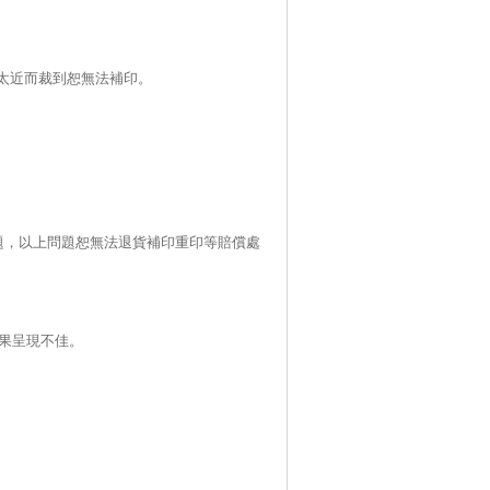
太近而裁到恕無法補印。
題，以上問題恕無法退貨補印重印等賠償處
果呈現不佳。