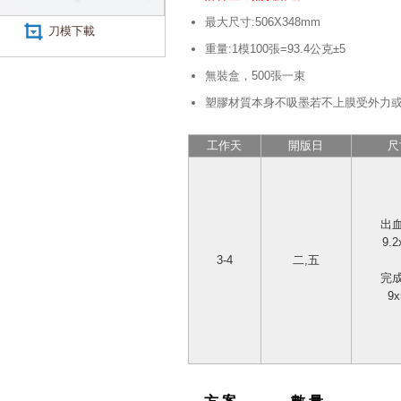
最大尺寸:506X348mm
刀模下載
重量:1模100張=93.4公克±5
無裝盒，
500張一束
塑膠材質本身不吸墨若不上膜受外力
工作天
開版日
尺
出
9.2
3-4
二,五
完
9x