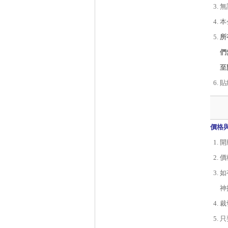
無
本
所
們
至
貼
價格
開
價
如
神
裁
只