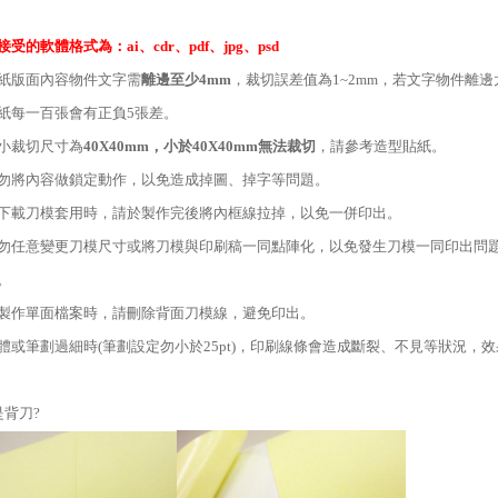
接受的軟體格式為：ai、cdr、pdf、jpg、psd
紙版面內容物件文字需
離邊至少
4mm
，裁切誤差值為
1~2mm
，若文字物件離邊
紙每一百張會有正負
5
張差。
小裁切尺寸為
40X40mm
，小於
40X40mm
無法裁切
，請參考
造型貼紙
。
勿將內容做鎖定動作，以免造成掉圖、掉字等問題。
下載刀模套用時，請於製作完後將內框線拉掉，以免一併印出。
勿任意變更刀模尺寸或將刀模與印刷稿一同點陣化，以免發生刀模一同印出問
。
製作單面檔案時，請刪除背面刀模線，避免印出。
體或筆劃過細時
(
筆劃設定勿小於
25pt)
，印刷線條會造成斷裂、不見等狀況，效
背刀?