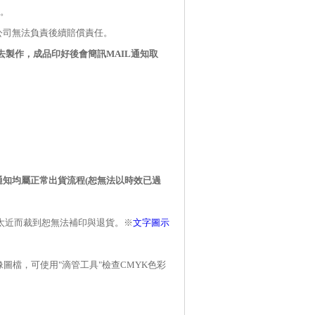
。
公司無法負責後續賠償責任。
去製作，成品印好後會簡訊
MAIL
通知取
通知均屬正常出貨流程
(
恕無法以時效已過
太近而裁到恕無法補印與退貨。※
文字圖示
像圖檔，可使用
"
滴管工具
"
檢查
CMYK
色彩