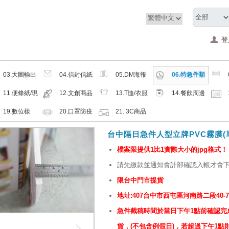
登
03.大圖輸出
04.信封信紙
05.DM海報
06.特急件類
類
類
類
11.便條紙/現
12.文創商品
13.T恤/衣服
14.餐飲周邊
成品
類
帽子配件類
類
19.數位樣
20.口罩防疫
21. 3C商品
周邊商品
類
台中隔日急件人型立牌PVC霧膜(單印
檔案限提供1比1實際大小的jpg格式！
請先繳款並通知會計部確認入帳才會
限台中門市提貨
地址:407台中市西屯區河南路二段40-
急件截稿時間於當日下午1點前確認完成
貨，(不包含例假日)，若超過下午1點