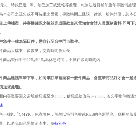
損失、時效已過
...
等。如已加工或派報等處理，恕無法退貨補印重印等賠償處理
為本公司之疏失或不可抗拒之因素，導致時間上延誤一律以一般件計價，恕本
先上傳檔案，待審檔確認之後並完成匯款並來電知會會計人員匯款資料
!
即可下
。
中急件一律為隔日件，需自行至台中門市取件。
件商品大檔案、多數量，交貨時間會延長。
件商品製作中午
12
點至
1
點為休息時間，不算在印刷時間內。
件商品建議單筆下單，如同筆訂單裡面有一般件商品，會整筆商品好才會一起
償退貨處理
)
。
面內容重要圖文需離裁切邊至少
3mm
，裁切誤差值為
1~2mm
，若文字物件離邊
邊
色一律以「
CMYK
」色彩填色，切勿以特別色盤或
RGB
的色彩填色，應用的影
量，以避免四色黑情況產生。※
特別色