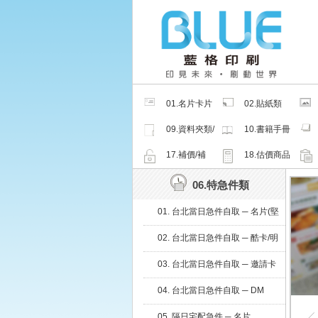
01.名片卡片
02.貼紙類
類
09.資料夾類/
10.書籍手冊
夾鏈密封袋
類
17.補價/補
18.估價商品
檔/紙樣
06.特急件類
01. 台北當日急件自取 ─ 名片(堅
持微利原則，當日急件，滿足不
02. 台北當日急件自取 ─ 酷卡/明
同需求)
信片
03. 台北當日急件自取 ─ 邀請卡
04. 台北當日急件自取 ─ DM
05. 隔日宅配急件 ─ 名片