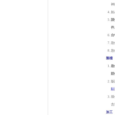
神
如
請
件
台
急
急
製檔
急
賠
版
貼
填
含
加工