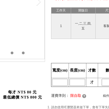
工作天
開版日
尺
一,二,三,四,
1
客
五
寬度(cm)
長度(cm)
才數
才
每才 NT$ 80 元
運費準則：
限自取
稿
最低總價 NT$ 800 元
請勿使用IE瀏覽器來做下單，會有下單