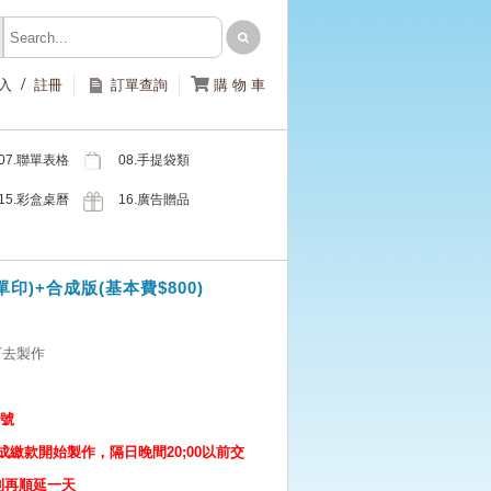
/

入
註冊
訂單查詢
購 物 車
07.聯單表格
08.手提袋類
類
15.彩盒桌曆
16.廣告贈品
類
類
)+合成版(基本費$800)
下去製作
7號
繳款開始製作，隔日晚間20;00以前交
則再順延一天