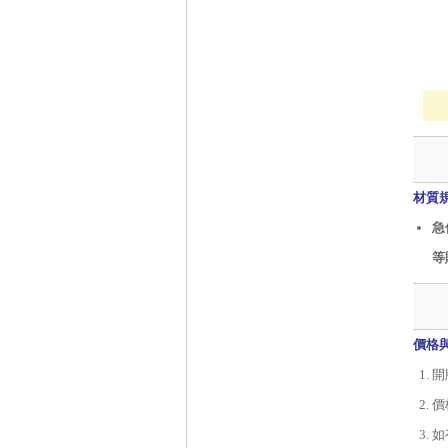
材質
急
等
價格
開
價
如