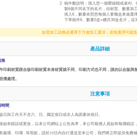
稿件數說明：填入您一個壓縮檔或者AI、
製6個不同名字的名片，但材質、數量加
填入6，數量依照您每個人要幾盒來做選擇
下單稿件6、數量5盒=總共30盒名片，這
如需加工請務必選擇下方後加工選項，若無選擇可能
產品詳細
規格
件印刷材質跟合版印刷材質本身材質就不同、印刷方式也不同，請勿以合版與
賠償處理。
注意事項
與時間
版日與工作天不含六、日、國定假日或非人為因素休假日。
格如有錯誤或更改，以本公司網站上公告為準，本公司報價人員如有報價錯誤
有裁壞、印壞
...
等瑕疵，請於
10
日內自行運送至本公司，我們將立即提供免費