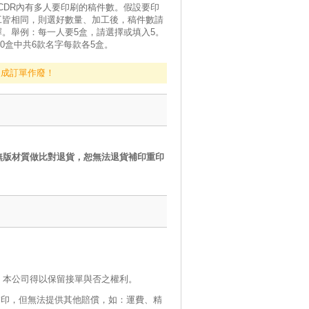
CDR內有多人要印刷的稿件數。假設要印
工皆相同，則選好數量、加工後，稿件數請
。舉例：每一人要5盒，請選擇或填入5。
30盒中共6款名字每款各5盒。
造成訂單作廢！
無版材質做比對退貨，恕無法退貨補印重印
，本公司得以保留接單與否之權利。
補印，但無法提供其他賠償，如：運費、精