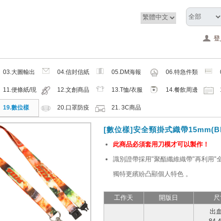
登
03.大圖輸出
04.信封信紙
05.DM海報
06.特急件類
類
類
類
11.便條紙/現
12.文創商品
13.T恤/衣服
14.餐飲周邊
成品
類
帽子配件類
類
19.數位樣
20.口罩防疫
21. 3C商品
周邊商品
類
[數位樣]安全頸掛式織帶15mm(BP0
此商品必須套用刀模才可以製作！
識別證帶採用"聚酯纖維織帶"再利用"
獨特更繽紛凸顯個人特色
。
工作天
開版日
尺
出