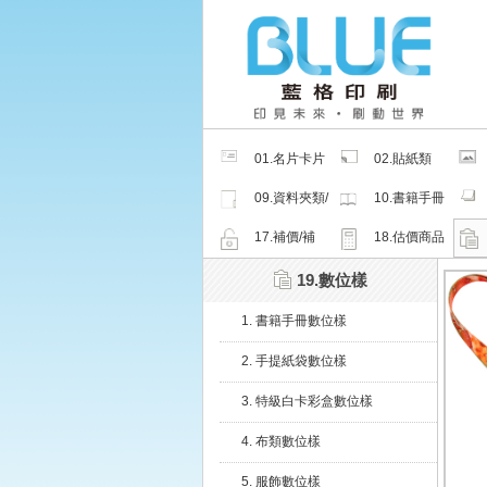
01.名片卡片
02.貼紙類
類
09.資料夾類/
10.書籍手冊
夾鏈密封袋
類
17.補價/補
18.估價商品
檔/紙樣
19.數位樣
1. 書籍手冊數位樣
2. 手提紙袋數位樣
3. 特級白卡彩盒數位樣
4. 布類數位樣
5. 服飾數位樣