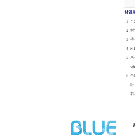
材質
全
材
帶
M
所
偏
合
版
若