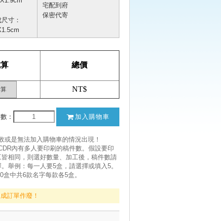
4X1.9cm
宅配到府
保密代寄
成尺寸：
X1.5cm
試算
總價
NT$
計算
件數：
加入購物車
失敗或是無法加入購物車的情況出現！
CDR內有多人要印刷的稿件數。假設要印
工皆相同，則選好數量、加工後，稿件數請
。舉例：每一人要5盒，請選擇或填入5。
30盒中共6款名字每款各5盒。
造成訂單作廢！