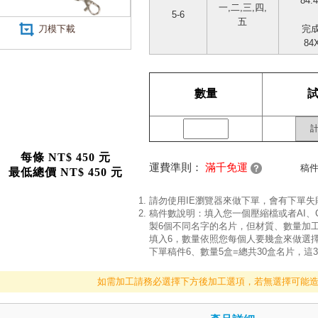
84.
一,二,三,四,
5-6
五
刀模下載
完
84
數量
每條
NT$ 450 元
運費準則：
滿千免運
稿
最低總價 NT$ 450 元
請勿使用IE瀏覽器來做下單，會有下單
稿件數說明：填入您一個壓縮檔或者AI、
製6個不同名字的名片，但材質、數量加
填入6，數量依照您每個人要幾盒來做選擇
下單稿件6、數量5盒=總共30盒名片，這
如需加工請務必選擇下方後加工選項，若無選擇可能