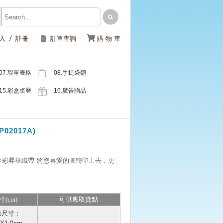
/

入
註冊
訂單查詢
購 物 車
07.聯單表格
08.手提袋類
類
15.彩盒桌曆
16.廣告贈品
類
類
2017A)
全彩昇華織帶"將您喜愛的圖轉印上去，更
寸(cm)
可供應取貨點
血尺寸：