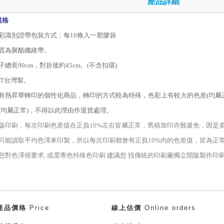
產品詳細
規格
彩識別證帶包裝方式：每
10
條入一塑膠袋
質為聚酯纖維帶。
子總長90cm，對折後約45cm。(不含扣環)
IT台灣製。
有熱昇華轉印的個性化商品，轉印的方式較為特殊，色彩上有較大的色差
(
均屬
(
均屬正常
)
，不得以此理由作退貨處理。
版印刷，每次印刷色差值在正負10%左右皆屬正常，舊稿加印亦難避免，因是
只能讀取平均色澤來印製，所以每次印刷都會有正負10%內的色差值，皆為正
您對色澤很要求, 或需專色特殊色印刷 建議您 找傳統的印刷廠獨立開版製作印刷
產品價格
Price
線上估價
Online orders