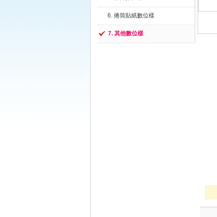
6. 捲筒貼紙數位樣
7. 其他數位樣