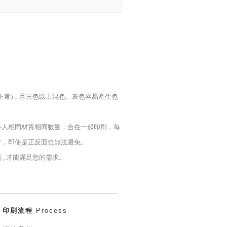
正常
)
，且三色以上混色、灰色容易產生色
多人相同材質相同數量，合在一起印刷，每
常，即使是正反面也無法避免。
 , 才能滿足您的需求。
印刷流程
Process