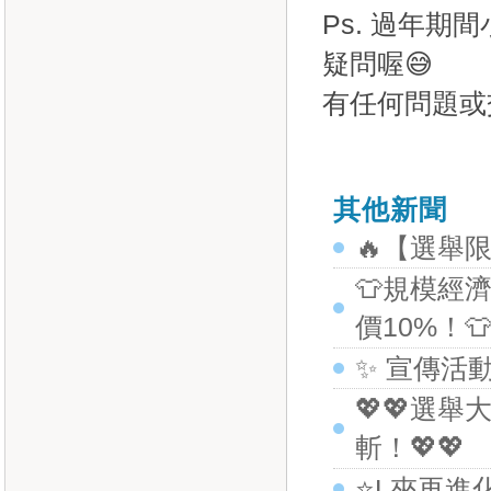
Ps. 過年
疑問喔😅
有任何問題或
其他新聞
🔥【選舉
👕規模經
價10%！
✨ 宣傳活
💖💖選
斬！💖💖
⭐L夾再進