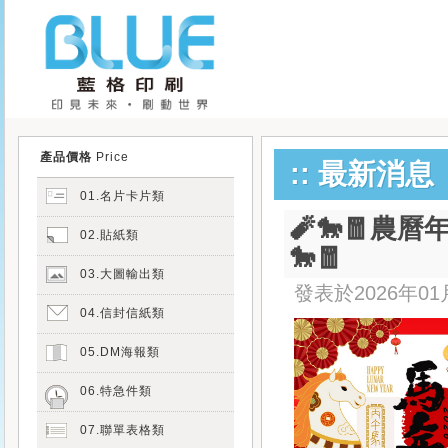
產品價格
Price
:: 最新消息
01.名片卡片類
🧨🐎🧧農曆
02.貼紙類
🐎🧧
03.大圖輸出類
發表於
2026年01
04.信封信紙類
05.DM海報類
06.特急件類
07.聯單表格類