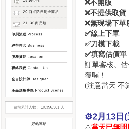
❌不開版
19.數位樣
❌不提供取貨
20.口罩防疫周邊商品
❌無現場下單
21. 3C商品類
✅線上下單
印刷流程
Process
✅刀模下載
經營理念
Business
✅填寫估價單
服務據點
Location
訂單審核、估
聯絡我們
Contact Us
覆喔！
全台設計師
Designer
(注意當天 不
產品應用專區
Product Scenes
目前累計人數： 10,356,381 人
⚙️2月13
好站連結
⚠️
當天已無開