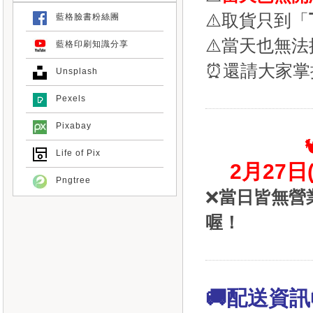
⚠️取貨只到「
藍格臉書粉絲團
⚠️當天也無
藍格印刷知識分享
⏰還請大家掌
Unsplash
Pexels
Pixabay
Life of Pix
2月27日
Pngtree
❌
當日皆無營
喔！
🚚配送資訊