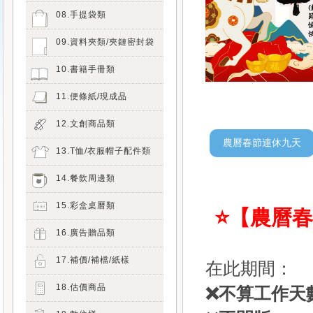
08.手提袋類
09.資料夾類/夾鏈密封袋
10.書籍手冊類
11.便條紙/現成品
12.文創商品類
13.T恤/衣服帽子配件類
14.餐飲周邊類
15.彩盒桌曆類
⭐【農曆春節
16.廣告贈品類
17.補價/補檔/紙樣
在此期間：
18.估價商品
❌不算工作天