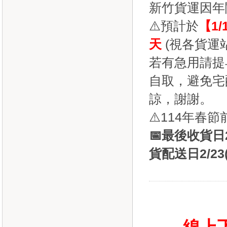
新竹貨運因年
⚠️預計於
【1/1
天
(視各貨運
若有急用請提
自取，避免宅
諒，謝謝。
⚠️114年春
📅
最後收貨日2
貨配送日2/23