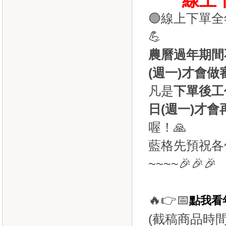
線上
🟢線上下單
💪
農曆過年期間
(週一)才會
凡是
下單後工
日(週一)才
喔！🙏
藍格先預祝各
~~~~🎉🎉🎉
🔥👉📅
點我看
(截稿商品時