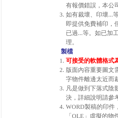
有報價錯誤，本公
如有裁壞、印壞
...
即提供免費補印，
已過
...
等。如已加
理。
製檔
可接受的軟體格式為：a
版面內容重要圖文
字物件離邊太近而
凡是做到下落式陰
決，詳細說明請參考
WORD製稿的印件
「
OLE
」虛擬的物