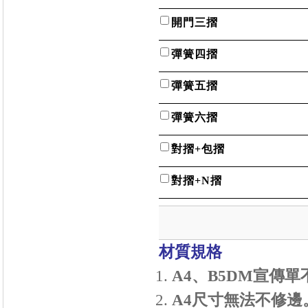
開門三摺
彈簧四摺
彈簧五摺
彈簧六摺
對摺+包摺
對摺+N摺
材質規格
A4、B5DM
宣傳單
A4
尺寸無法不修邊