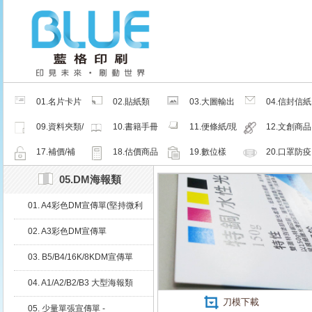
01.名片卡片
02.貼紙類
03.大圖輸出
04.信封信紙
類
類
類
09.資料夾類/
10.書籍手冊
11.便條紙/現
12.文創商品
夾鏈密封袋
類
成品
類
17.補價/補
18.估價商品
19.數位樣
20.口罩防疫
檔/紙樣
周邊商品
05.DM海報類
01. A4彩色DM宣傳單(堅持微利
原則，E 化管理、自動化生產)
02. A3彩色DM宣傳單
03. B5/B4/16K/8KDM宣傳單
04. A1/A2/B2/B3 大型海報類
刀模下載
05. 少量單張宣傳單 -