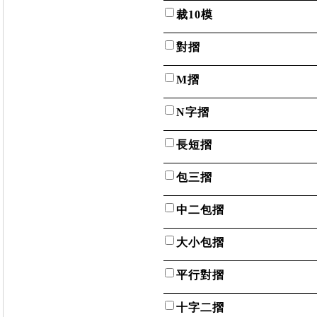
裁10模
對摺
M摺
N字摺
長短摺
包三摺
中二包摺
大小包摺
平行對摺
十字二摺