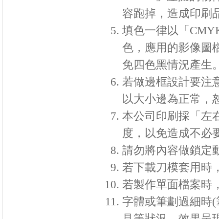
容跑掉，造成印刷品
填色一律以「
CMY
色，應用的影像圖
免四色黑情況產生
若做邊框設計要注
以大小邊為正常，
本公司印刷採「左
度，以免造成不必
請勿將內容做鎖定
若下載刀模套用時
若製作單面檔案時
字體或筆劃過細時
(
見等狀況，效果呈