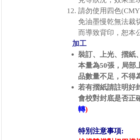
請勿使用四色
(CMY
免油墨慢乾無法裁
而導致背印，恕本
加工
裝訂、上光、摺紙
本量為
50
張，局部
品數量不足，不得
若有摺紙請註明好封
會校對封底是否正確
轉
)
特別注意事項: